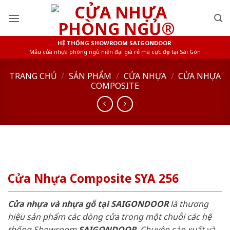
Skip
to
content
HỆ THỐNG SHOWROOM SAIGONDOOR
Mẫu cửa nhựa phòng ngủ hiện đại giá rẻ mà cực đẹp tại Sài Gòn
TRANG CHỦ
/
SẢN PHẨM
/
CỬA NHỰA
/
CỬA NHỰA
COMPOSITE
Cửa Nhựa Composite SYA 256
Cửa nhựa và nhựa gỗ tại SAIGONDOOR
là thương
hiệu sản phẩm các dòng cửa trong một chuỗi các hệ
thống Showroom
SAIGONDOOR
. Chuyên sản xuất và