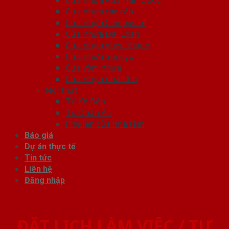
Cửa nhựa cao cấp
Cửa nhựa Composite
Cửa nhựa Đài Loan
Cửa nhựa ghép thanh
Cửa nhựa Sungyu
Cửa vòm nhựa
Cửa nhựa nhà tắm
Nội thất
Tủ Kệ Bếp
Tủ Quần Áo
Phụ kiện cửa nhà tắm
Báo giá
Dự án thực tế
Tin tức
Liên hệ
Đăng nhập
ĐẶT LỊCH LÀM VIỆC / TƯ