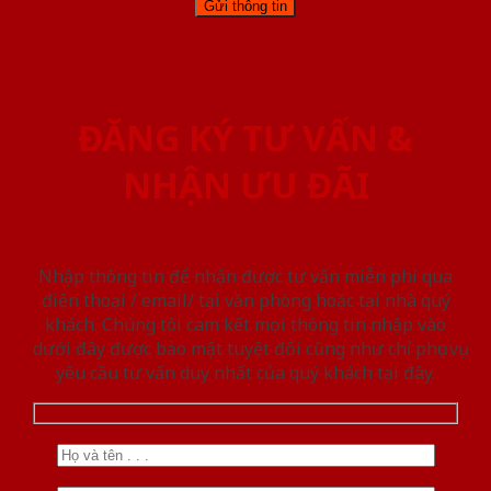
ĐĂNG KÝ TƯ VẤN &
NHẬN ƯU ĐÃI
Nhập thông tin để nhận được tư vấn miễn phí qua
điện thoại / email/ tại văn phòng hoặc tại nhà quý
khách. Chúng tôi cam kết mọi thông tin nhập vào
dưới đây được bảo mật tuyệt đối cũng như chỉ phục vụ
yêu cầu tư vấn duy nhất của quý khách tại đây.