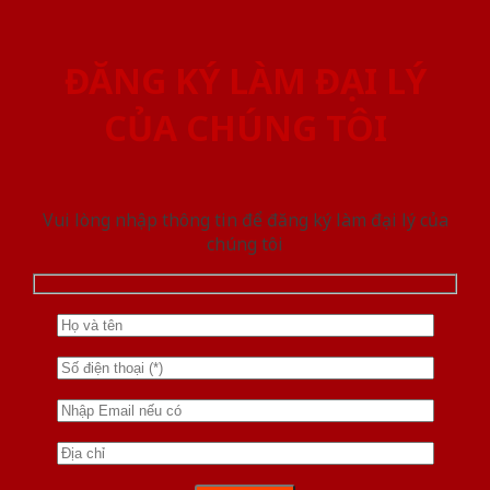
ĐĂNG KÝ LÀM ĐẠI LÝ
CỦA CHÚNG TÔI
Vui lòng nhập thông tin để đăng ký làm đại lý của
chúng tôi