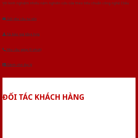
Với kinh nghiệm nhiêu năm nghiên cứu cửa theo tiêu chuẩn công nghệ Châu
Âu.Chúng tôi tự tin là nhà sản xuất & cung cấp hàng đầu tại Việt Nam!
Gửi yêu cầu tư vấn
Tải báo giá tổng hợp
Yêu cầu gọi lại (3 phút)
Dành cho đại lý
ĐỐI TÁC KHÁCH HÀNG