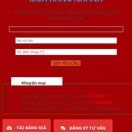
Chúng tôi sẽ liên lạc lại với quý khách trong thời
gian ngắn nhất
Khuyến mại
Quà tặng đồ nội thất trang trí lên đến
1.000.000đ
Giảm trực tiếp khi mua đơn hàng lớn hơn
3.000.000đ
Nhiều ưu đãi lớn khi đăng ký tài khoản thành viên thân thiết
TẢI BẢNG GIÁ
ĐĂNG KÝ TƯ VẤN