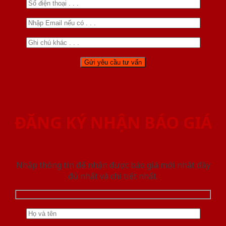
ĐĂNG KÝ NHẬN BÁO GIÁ
Nhập thông tin để nhận được báo giá mới nhât đầy
đủ nhất và chi tiết nhất.