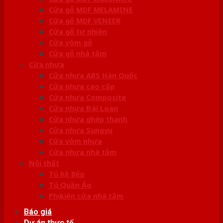
Cửa gỗ MDF MELAMINE
Cửa gỗ MDF VENEER
Cửa gỗ tự nhiên
Cửa vòm gỗ
Cửa gỗ nhà tắm
Cửa nhựa
Cửa nhựa ABS Hàn Quốc
Cửa nhựa cao cấp
Cửa nhựa Composite
Cửa nhựa Đài Loan
Cửa nhựa ghép thanh
Cửa nhựa Sungyu
Cửa vòm nhựa
Cửa nhựa nhà tắm
Nội thất
Tủ Kệ Bếp
Tủ Quần Áo
Phụ kiện cửa nhà tắm
Báo giá
Dự án thực tế