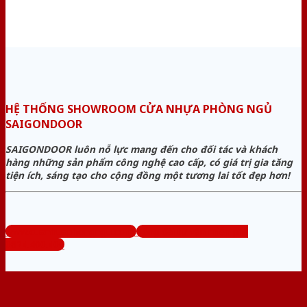
HỆ THỐNG SHOWROOM CỬA NHỰA PHÒNG NGỦ
SAIGONDOOR
SAIGONDOOR luôn nỗ lực mang đến cho đối tác và khách
hàng những sản phẩm công nghệ cao cấp, có giá trị gia tăng
tiện ích, sáng tạo cho cộng đồng một tương lai tốt đẹp hơn!
www.cuanhuaphongngu.com
Tổng đài tư vấn miễn phí:
0824.400.400