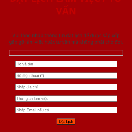
VẤN
Vui lòng nhập thông tin đặt lịch để được sắp xếp
gặp gỡ làm việc hoăc tư vấn mà không phải chờ đợi.