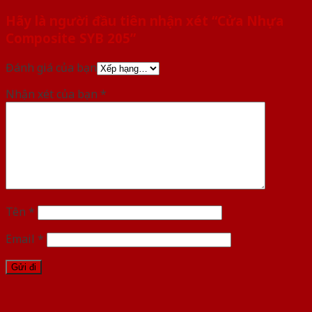
Hãy là người đầu tiên nhận xét “Cửa Nhựa
Composite SYB 205”
Đánh giá của bạn
Nhận xét của bạn
*
Tên
*
Email
*