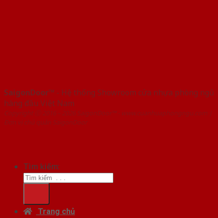
SaigonDoor™
- Hệ thống Showroom cửa nhựa phòng ngủ
hàng đầu Việt Nam
Copyright ⓒ 2016 – 2026 SaigonDoor™ - www.cuanhuaphongngu.com |
Đơn vị chủ quản SaigonDoor
Tìm kiếm:
Trang chủ