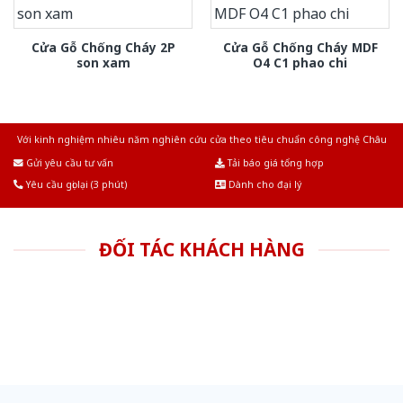
Cửa Gỗ Chống Cháy 2P
Cửa Gỗ Chống Cháy MDF
son xam
O4 C1 phao chi
Với kinh nghiệm nhiêu năm nghiên cứu cửa theo tiêu chuẩn công nghệ Châu
Âu.Chúng tôi tự tin là nhà sản xuất & cung cấp hàng đầu tại Việt Nam!
Gửi yêu cầu tư vấn
Tải báo giá tổng hợp
Yêu cầu gọi lại (3 phút)
Dành cho đại lý
ĐỐI TÁC KHÁCH HÀNG