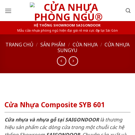
Skip
to
content
HỆ THỐNG SHOWROOM SAIGONDOOR
Mẫu cửa nhựa phòng ngủ hiện đại giá rẻ mà cực đẹp tại Sài Gòn
TRANG CHỦ
/
SẢN PHẨM
/
CỬA NHỰA
/
CỬA NHỰA
SUNGYU
Cửa Nhựa Composite SYB 601
Cửa nhựa và nhựa gỗ tại SAIGONDOOR
là thương
hiệu sản phẩm các dòng cửa trong một chuỗi các hệ
thống Showroom
SAIGONDOOR
. Chuyên sản xuất và