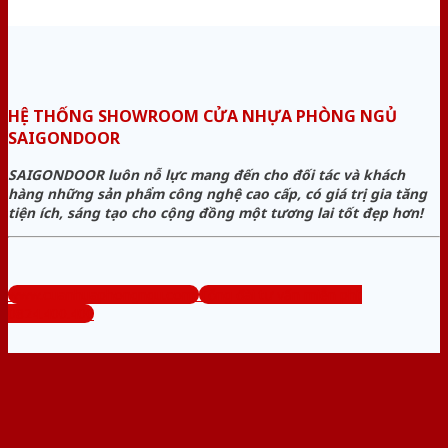
HỆ THỐNG SHOWROOM CỬA NHỰA PHÒNG NGỦ
SAIGONDOOR
SAIGONDOOR luôn nỗ lực mang đến cho đối tác và khách
hàng những sản phẩm công nghệ cao cấp, có giá trị gia tăng
tiện ích, sáng tạo cho cộng đồng một tương lai tốt đẹp hơn!
www.cuanhuaphongngu.com
Tổng đài tư vấn miễn phí:
0824.400.400