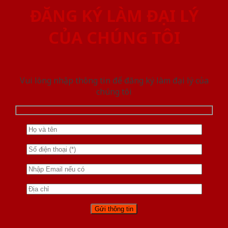
ĐĂNG KÝ LÀM ĐẠI LÝ
CỦA CHÚNG TÔI
Vui lòng nhập thông tin để đăng ký làm đại lý của
chúng tôi