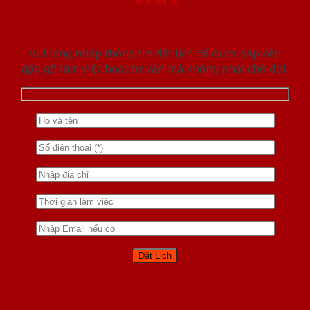
Vui lòng nhập thông tin đặt lịch để được sắp xếp
gặp gỡ làm việc hoăc tư vấn mà không phải chờ đợi.