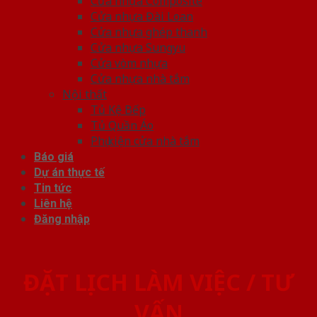
Cửa nhựa Composite
Cửa nhựa Đài Loan
Cửa nhựa ghép thanh
Cửa nhựa Sungyu
Cửa vòm nhựa
Cửa nhựa nhà tắm
Nội thất
Tủ Kệ Bếp
Tủ Quần Áo
Phụ kiện cửa nhà tắm
Báo giá
Dự án thực tế
Tin tức
Liên hệ
Đăng nhập
ĐẶT LỊCH LÀM VIỆC / TƯ
VẤN