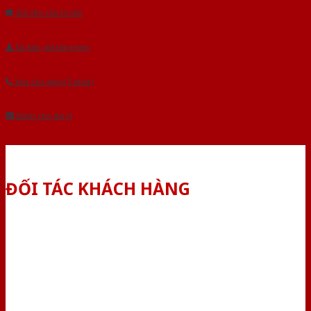
Gửi yêu cầu tư vấn
Tải báo giá tổng hợp
Yêu cầu gọi lại (3 phút)
Dành cho đại lý
ĐỐI TÁC KHÁCH HÀNG