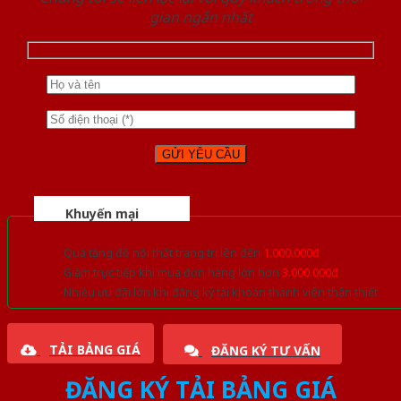
gian ngắn nhất
Khuyến mại
Quà tặng đồ nội thất trang trí lên đến
1.000.000đ
Giảm trực tiếp khi mua đơn hàng lớn hơn
3.000.000đ
Nhiều ưu đãi lớn khi đăng ký tài khoản thành viên thân thiết
TẢI BẢNG GIÁ
ĐĂNG KÝ TƯ VẤN
ĐĂNG KÝ TẢI BẢNG GIÁ