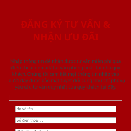
ĐĂNG KÝ TƯ VẤN &
NHẬN ƯU ĐÃI
Nhập thông tin để nhận được tư vấn miễn phí qua
điện thoại / email/ tại văn phòng hoặc tại nhà quý
khách. Chúng tôi cam kết mọi thông tin nhập vào
dưới đây được bảo mật tuyệt đối cũng như chỉ phục vụ
yêu cầu tư vấn duy nhất của quý khách tại đây.