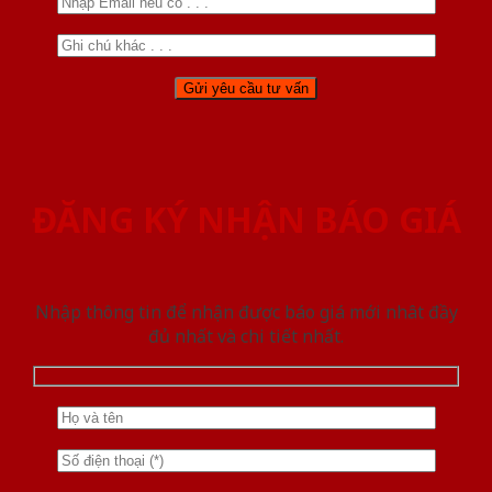
ĐĂNG KÝ NHẬN BÁO GIÁ
Nhập thông tin để nhận được báo giá mới nhât đầy
đủ nhất và chi tiết nhất.