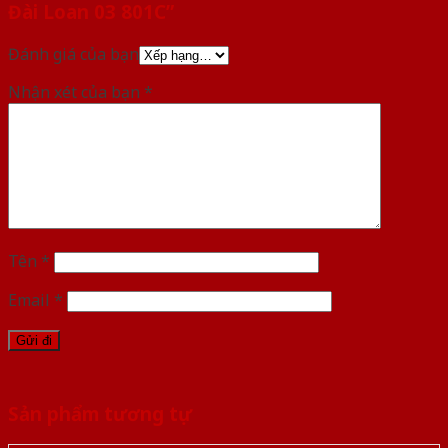
Đài Loan 03 801C”
Đánh giá của bạn
Nhận xét của bạn
*
Tên
*
Email
*
Sản phẩm tương tự