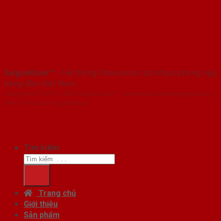
SaigonDoor™
- Hệ thống Showroom cửa nhựa phòng ngủ
hàng đầu Việt Nam
Copyright ⓒ 2016 – 2026 SaigonDoor™ - www.cuanhuaphongngu.com |
Đơn vị chủ quản SaigonDoor
Tìm kiếm:
Trang chủ
Giới thiệu
Sản phẩm