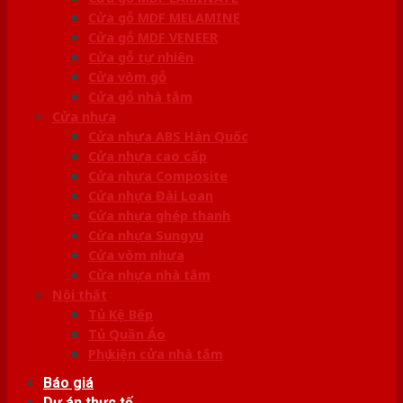
Cửa gỗ MDF MELAMINE
Cửa gỗ MDF VENEER
Cửa gỗ tự nhiên
Cửa vòm gỗ
Cửa gỗ nhà tắm
Cửa nhựa
Cửa nhựa ABS Hàn Quốc
Cửa nhựa cao cấp
Cửa nhựa Composite
Cửa nhựa Đài Loan
Cửa nhựa ghép thanh
Cửa nhựa Sungyu
Cửa vòm nhựa
Cửa nhựa nhà tắm
Nội thất
Tủ Kệ Bếp
Tủ Quần Áo
Phụ kiện cửa nhà tắm
Báo giá
Dự án thực tế