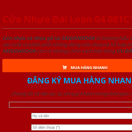
Cửa Nhựa Đài Loan 04 081C
Cửa nhựa và nhựa gỗ tại SAIGONDOOR
là thương hiệu 
sản xuất và phân phối những dòng cửa nhựa và hỗ hợp nhự
SAIGONDOOR
còn có những chính sách bán hàng
ƯU ĐÃ
MUA HÀNG NHANH
ĐĂNG KÝ MUA HÀNG NHAN
Chúng tôi sẽ liên lạc lại với quý khách trong thời gian