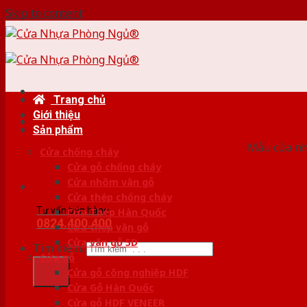
Skip to content
Trang chủ
Giới thiệu
HỆ
Sản phẩm
Mẫu cửa nhự
Cửa chống cháy
Cửa gỗ chống cháy
Cửa nhôm vân gỗ
Cửa thép chống cháy
Tư vấn bán hàng
Cửa Thép Hàn Quốc
0824.400.400
Cửa thép vân gỗ
Cửa vân gỗ 5D
Tìm kiếm:
Cửa gỗ
Cửa gỗ công nghiệp HDF
Cửa Gỗ Hàn Quốc
Cửa gỗ HDF VENEER