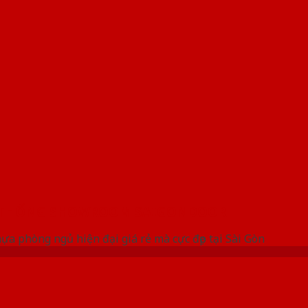
 THỐNG SHOWROOM SAIGONDOOR
a phòng ngủ hiện đại giá rẻ mà cực đẹp tại Sài Gòn