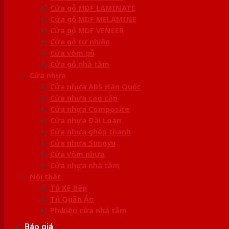
Cửa gỗ MDF LAMINATE
Cửa gỗ MDF MELAMINE
Cửa gỗ MDF VENEER
Cửa gỗ tự nhiên
Cửa vòm gỗ
Cửa gỗ nhà tắm
Cửa nhựa
Cửa nhựa ABS Hàn Quốc
Cửa nhựa cao cấp
Cửa nhựa Composite
Cửa nhựa Đài Loan
Cửa nhựa ghép thanh
Cửa nhựa Sungyu
Cửa vòm nhựa
Cửa nhựa nhà tắm
Nội thất
Tủ Kệ Bếp
Tủ Quần Áo
Phụ kiện cửa nhà tắm
Báo giá