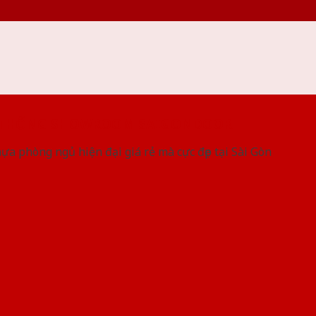
 THỐNG SHOWROOM SAIGONDOOR
a phòng ngủ hiện đại giá rẻ mà cực đẹp tại Sài Gòn