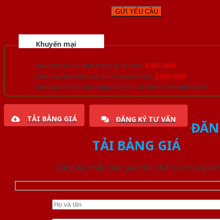
Khuyến mại
Quà tặng đồ nội thất trang trí lên đến
1.000.000đ
Giảm trực tiếp khi mua đơn hàng lớn hơn
3.000.000đ
Nhiều ưu đãi lớn khi đăng ký tài khoản thành viên thân thiết
TẢI BẢNG GIÁ
ĐĂNG KÝ TƯ VẤN
ĐĂN
TẢI BẢNG GIÁ
Đăng ký nhận báo giá mới nhất từ chúng tôi