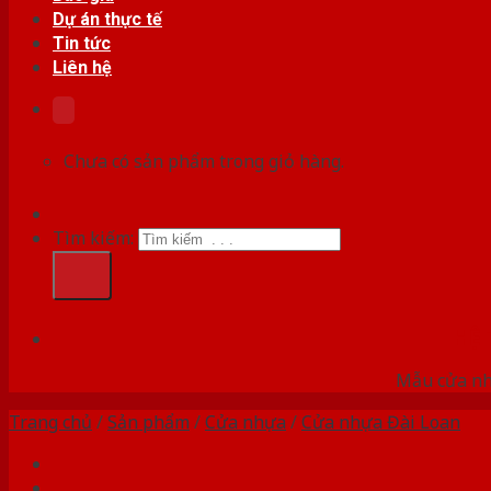
Dự án thực tế
Tin tức
Liên hệ
Chưa có sản phẩm trong giỏ hàng.
Tìm kiếm:
HỆ
Mẫu cửa nhự
Trang chủ
/
Sản phẩm
/
Cửa nhựa
/
Cửa nhựa Đài Loan