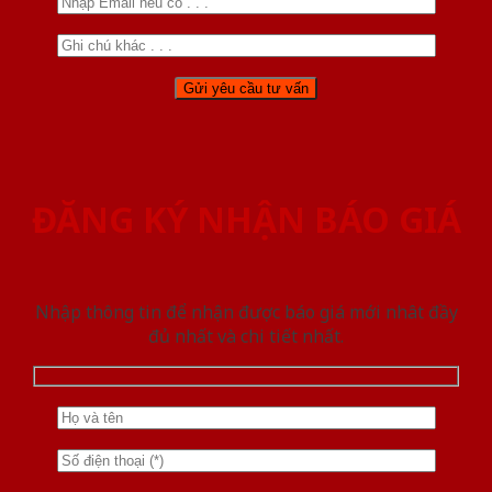
ĐĂNG KÝ NHẬN BÁO GIÁ
Nhập thông tin để nhận được báo giá mới nhât đầy
đủ nhất và chi tiết nhất.