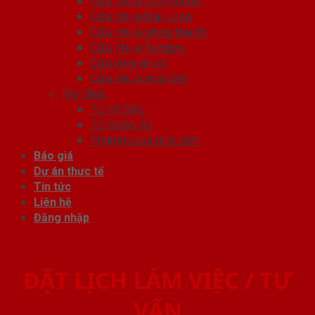
Cửa nhựa Composite
Cửa nhựa Đài Loan
Cửa nhựa ghép thanh
Cửa nhựa Sungyu
Cửa vòm nhựa
Cửa nhựa nhà tắm
Nội thất
Tủ Kệ Bếp
Tủ Quần Áo
Phụ kiện cửa nhà tắm
Báo giá
Dự án thực tế
Tin tức
Liên hệ
Đăng nhập
ĐẶT LỊCH LÀM VIỆC / TƯ
VẤN