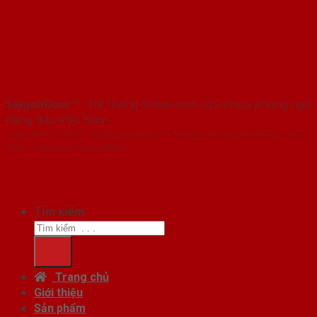
SaigonDoor™
- Hệ thống Showroom cửa nhựa phòng ngủ
hàng đầu Việt Nam
Copyright ⓒ 2016 – 2026 SaigonDoor™ - www.cuanhuaphongngu.com |
Đơn vị chủ quản SaigonDoor
Tìm kiếm:
Trang chủ
Giới thiệu
Sản phẩm