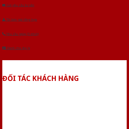
Gửi yêu cầu tư vấn
Tải báo giá tổng hợp
Yêu cầu gọi lại (3 phút)
Dành cho đại lý
ĐỐI TÁC KHÁCH HÀNG