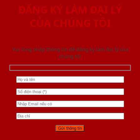
ĐĂNG KÝ LÀM ĐẠI LÝ
CỦA CHÚNG TÔI
Vui lòng nhập thông tin để đăng ký làm đại lý của
chúng tôi