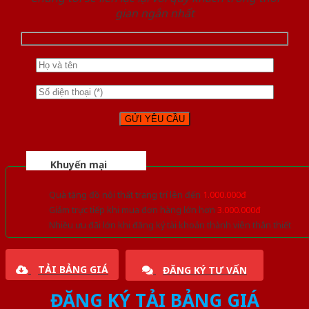
gian ngắn nhất
Khuyến mại
Quà tặng đồ nội thất trang trí lên đến
1.000.000đ
Giảm trực tiếp khi mua đơn hàng lớn hơn
3.000.000đ
Nhiều ưu đãi lớn khi đăng ký tài khoản thành viên thân thiết
TẢI BẢNG GIÁ
ĐĂNG KÝ TƯ VẤN
ĐĂNG KÝ TẢI BẢNG GIÁ