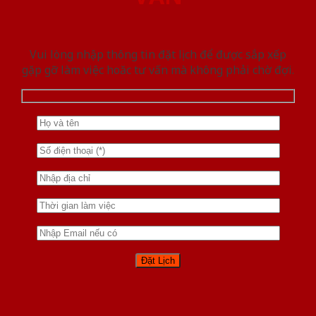
Vui lòng nhập thông tin đặt lịch để được sắp xếp
gặp gỡ làm việc hoăc tư vấn mà không phải chờ đợi.