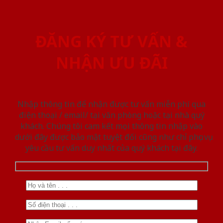
ĐĂNG KÝ TƯ VẤN &
NHẬN ƯU ĐÃI
Nhập thông tin để nhận được tư vấn miễn phí qua
điện thoại / email/ tại văn phòng hoặc tại nhà quý
khách. Chúng tôi cam kết mọi thông tin nhập vào
dưới đây được bảo mật tuyệt đối cũng như chỉ phục vụ
yêu cầu tư vấn duy nhất của quý khách tại đây.