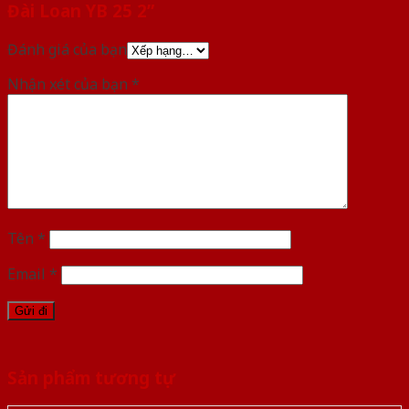
Đài Loan YB 25 2”
Đánh giá của bạn
Nhận xét của bạn
*
Tên
*
Email
*
Sản phẩm tương tự