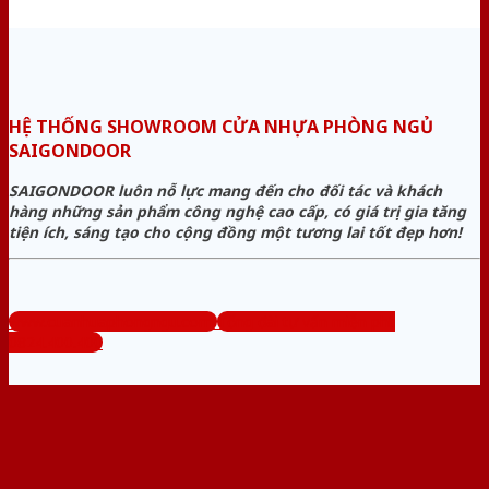
HỆ THỐNG SHOWROOM CỬA NHỰA PHÒNG NGỦ
SAIGONDOOR
SAIGONDOOR luôn nỗ lực mang đến cho đối tác và khách
hàng những sản phẩm công nghệ cao cấp, có giá trị gia tăng
tiện ích, sáng tạo cho cộng đồng một tương lai tốt đẹp hơn!
www.cuanhuaphongngu.com
Tổng đài tư vấn miễn phí:
0824.400.400