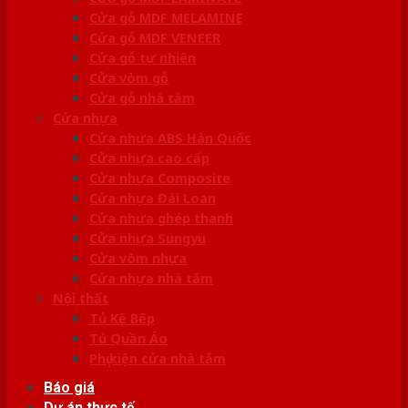
Cửa gỗ MDF MELAMINE
Cửa gỗ MDF VENEER
Cửa gỗ tự nhiên
Cửa vòm gỗ
Cửa gỗ nhà tắm
Cửa nhựa
Cửa nhựa ABS Hàn Quốc
Cửa nhựa cao cấp
Cửa nhựa Composite
Cửa nhựa Đài Loan
Cửa nhựa ghép thanh
Cửa nhựa Sungyu
Cửa vòm nhựa
Cửa nhựa nhà tắm
Nội thất
Tủ Kệ Bếp
Tủ Quần Áo
Phụ kiện cửa nhà tắm
Báo giá
Dự án thực tế