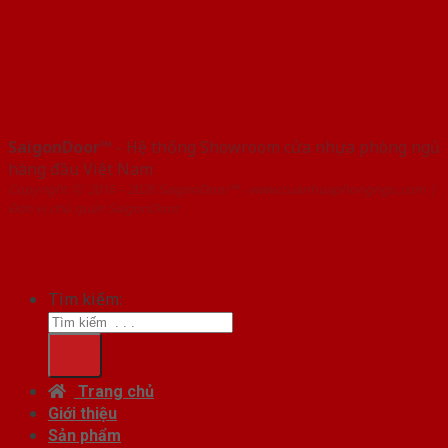
SaigonDoor™
- Hệ thống Showroom cửa nhựa phòng ngủ
hàng đầu Việt Nam
Copyright ⓒ 2016 – 2026 SaigonDoor™ - www.cuanhuaphongngu.com |
Đơn vị chủ quản SaigonDoor
Tìm kiếm:
Trang chủ
Giới thiệu
Sản phẩm