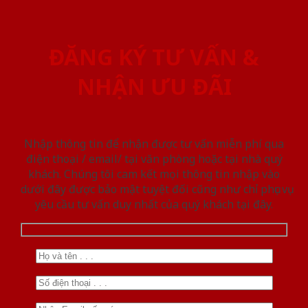
ĐĂNG KÝ TƯ VẤN &
NHẬN ƯU ĐÃI
Nhập thông tin để nhận được tư vấn miễn phí qua
điện thoại / email/ tại văn phòng hoặc tại nhà quý
khách. Chúng tôi cam kết mọi thông tin nhập vào
dưới đây được bảo mật tuyệt đối cũng như chỉ phục vụ
yêu cầu tư vấn duy nhất của quý khách tại đây.