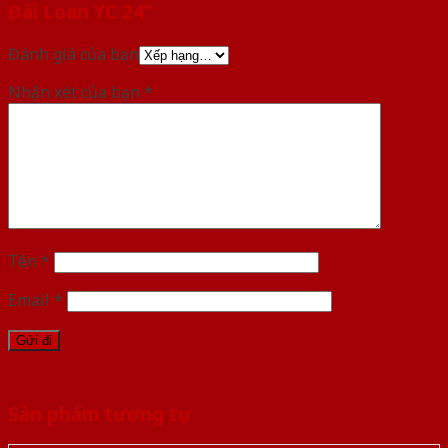
Đài Loan YC 24”
Đánh giá của bạn
Nhận xét của bạn
*
Tên
*
Email
*
Sản phẩm tương tự