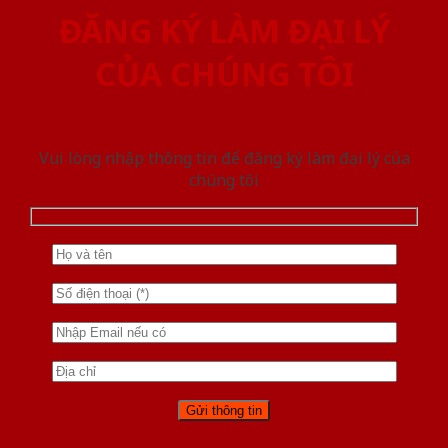
ĐĂNG KÝ LÀM ĐẠI LÝ
CỦA CHÚNG TÔI
Vui lòng nhập thông tin để đăng ký làm đại lý của
chúng tôi