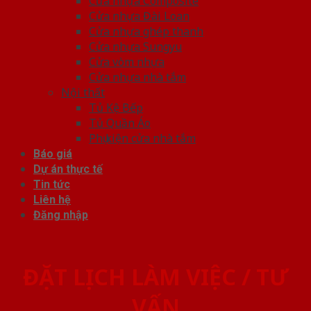
Cửa nhựa Composite
Cửa nhựa Đài Loan
Cửa nhựa ghép thanh
Cửa nhựa Sungyu
Cửa vòm nhựa
Cửa nhựa nhà tắm
Nội thất
Tủ Kệ Bếp
Tủ Quần Áo
Phụ kiện cửa nhà tắm
Báo giá
Dự án thực tế
Tin tức
Liên hệ
Đăng nhập
ĐẶT LỊCH LÀM VIỆC / TƯ
VẤN