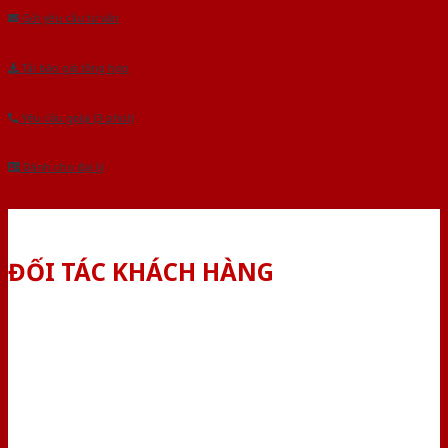
Gửi yêu cầu tư vấn
Tải báo giá tổng hợp
Yêu cầu gọi lại (3 phút)
Dành cho đại lý
ĐỐI TÁC KHÁCH HÀNG