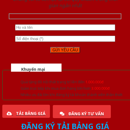
gian ngắn nhất
Khuyến mại
Quà tặng đồ nội thất trang trí lên đến
1.000.000đ
Giảm trực tiếp khi mua đơn hàng lớn hơn
3.000.000đ
Nhiều ưu đãi lớn khi đăng ký tài khoản thành viên thân thiết
TẢI BẢNG GIÁ
ĐĂNG KÝ TƯ VẤN
ĐĂNG KÝ TẢI BẢNG GIÁ