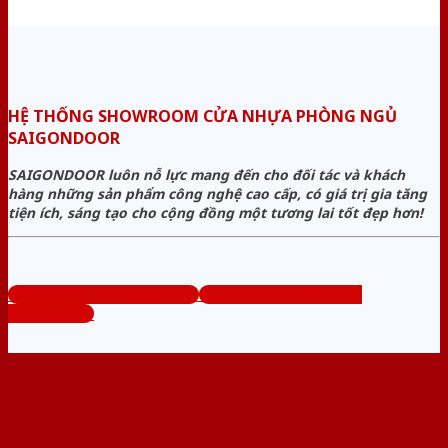
HỆ THỐNG SHOWROOM CỬA NHỰA PHÒNG NGỦ
SAIGONDOOR
SAIGONDOOR luôn nỗ lực mang đến cho đối tác và khách
hàng những sản phẩm công nghệ cao cấp, có giá trị gia tăng
tiện ích, sáng tạo cho cộng đồng một tương lai tốt đẹp hơn!
www.cuanhuaphongngu.com
Tổng đài tư vấn miễn phí:
0824.400.400