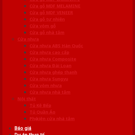
Cửa gỗ MDF MELAMINE
Cửa gỗ MDF VENEER
Cửa gỗ tự nhiên
Cửa vòm gỗ
Cửa gỗ nhà tắm
Cửa nhựa
Cửa nhựa ABS Hàn Quốc
Cửa nhựa cao cấp
Cửa nhựa Composite
Cửa nhựa Đài Loan
Cửa nhựa ghép thanh
Cửa nhựa Sungyu
Cửa vòm nhựa
Cửa nhựa nhà tắm
Nội thất
Tủ Kệ Bếp
Tủ Quần Áo
Phụ kiện cửa nhà tắm
Báo giá
Dự án thực tế