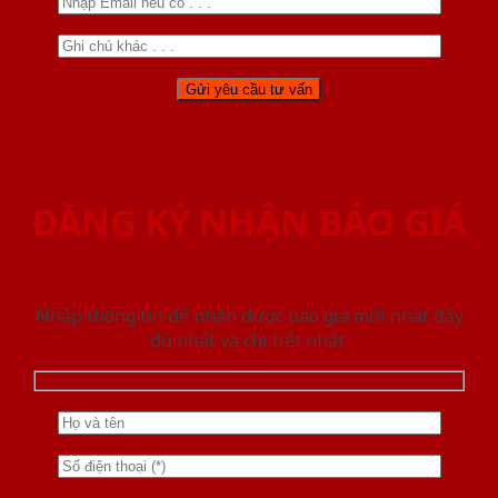
ĐĂNG KÝ NHẬN BÁO GIÁ
Nhập thông tin để nhận được báo giá mới nhât đầy
đủ nhất và chi tiết nhất.