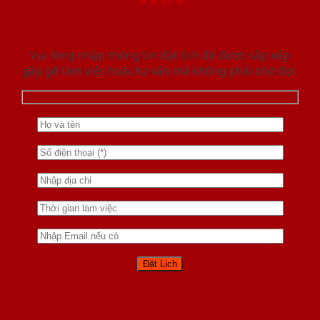
Vui lòng nhập thông tin đặt lịch để được sắp xếp
gặp gỡ làm việc hoăc tư vấn mà không phải chờ đợi.