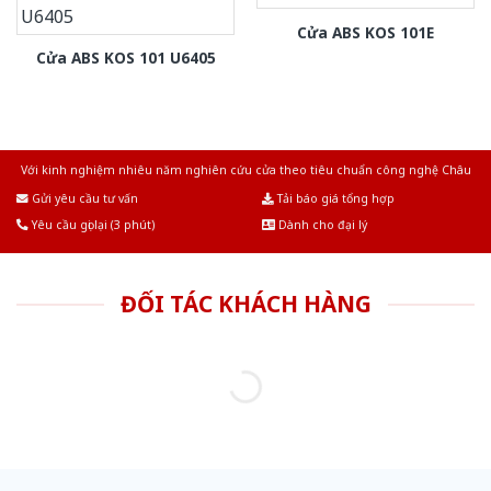
Cửa ABS KOS 101E
Cửa ABS KOS 101 U6405
Với kinh nghiệm nhiêu năm nghiên cứu cửa theo tiêu chuẩn công nghệ Châu
Âu.Chúng tôi tự tin là nhà sản xuất & cung cấp hàng đầu tại Việt Nam!
Gửi yêu cầu tư vấn
Tải báo giá tổng hợp
Yêu cầu gọi lại (3 phút)
Dành cho đại lý
ĐỐI TÁC KHÁCH HÀNG