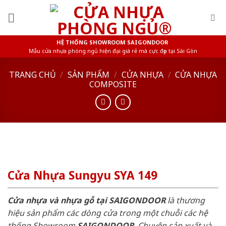
Skip
to
content
HỆ THỐNG SHOWROOM SAIGONDOOR
Mẫu cửa nhựa phòng ngủ hiện đại giá rẻ mà cực đẹp tại Sài Gòn
TRANG CHỦ
/
SẢN PHẨM
/
CỬA NHỰA
/
CỬA NHỰA
COMPOSITE
Cửa Nhựa Sungyu SYA 149
Cửa nhựa và nhựa gỗ tại SAIGONDOOR
là thương
hiệu sản phẩm các dòng cửa trong một chuỗi các hệ
thống Showroom
SAIGONDOOR
. Chuyên sản xuất và