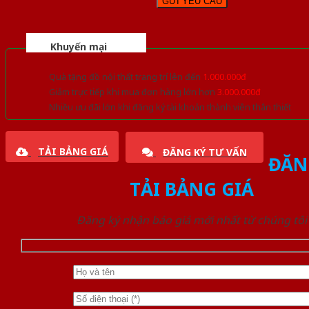
Khuyến mại
Quà tặng đồ nội thất trang trí lên đến
1.000.000đ
Giảm trực tiếp khi mua đơn hàng lớn hơn
3.000.000đ
Nhiều ưu đãi lớn khi đăng ký tài khoản thành viên thân thiết
TẢI BẢNG GIÁ
ĐĂNG KÝ TƯ VẤN
ĐĂN
TẢI BẢNG GIÁ
Đăng ký nhận báo giá mới nhất từ chúng tôi