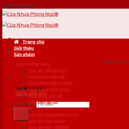
Skip to content
Trang chủ
Giới thiệu
HỆ
Sản phẩm
Mẫu cửa nhự
Cửa chống cháy
Cửa gỗ chống cháy
Cửa nhôm vân gỗ
Cửa thép chống cháy
Tư vấn bán hàng
Cửa Thép Hàn Quốc
0824.400.400
Cửa thép vân gỗ
Cửa vân gỗ 5D
Tìm kiếm:
Cửa gỗ
Cửa gỗ công nghiệp HDF
Cửa Gỗ Hàn Quốc
Cửa gỗ HDF VENEER