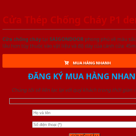
Cửa Thép Chống Cháy P1 de
Cửa chống cháy
tại
SAIGONDOOR
phong phú về màu sắc, 
lâu hơn tùy thuộc vào vật liệu và độ dày của cánh cửa: 4
MUA HÀNG NHANH
ĐĂNG KÝ MUA HÀNG NHAN
Chúng tôi sẽ liên lạc lại với quý khách trong thời gian