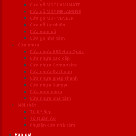
Cửa gỗ MDF LAMINATE
Cửa gỗ MDF MELAMINE
Cửa gỗ MDF VENEER
Cửa gỗ tự nhiên
Cửa vòm gỗ
Cửa gỗ nhà tắm
Cửa nhựa
Cửa nhựa ABS Hàn Quốc
Cửa nhựa cao cấp
Cửa nhựa Composite
Cửa nhựa Đài Loan
Cửa nhựa ghép thanh
Cửa nhựa Sungyu
Cửa vòm nhựa
Cửa nhựa nhà tắm
Nội thất
Tủ Kệ Bếp
Tủ Quần Áo
Phụ kiện cửa nhà tắm
Báo giá