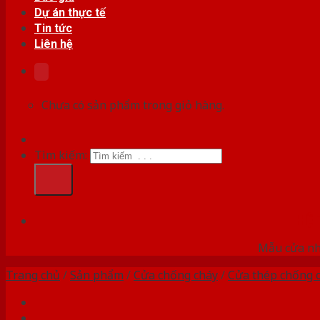
Dự án thực tế
Tin tức
Liên hệ
Chưa có sản phẩm trong giỏ hàng.
Tìm kiếm:
HỆ
Mẫu cửa nhự
Trang chủ
/
Sản phẩm
/
Cửa chống cháy
/
Cửa thép chống 