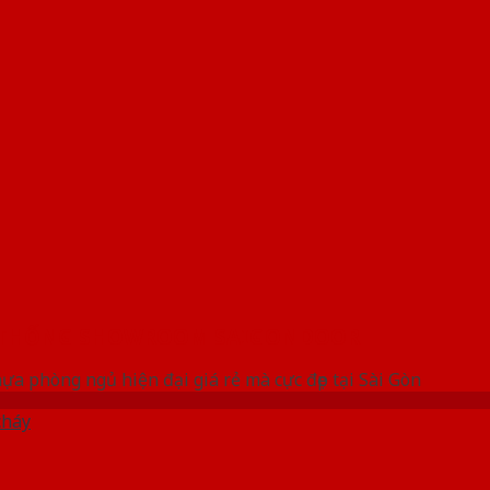
 THỐNG SHOWROOM SAIGONDOOR
a phòng ngủ hiện đại giá rẻ mà cực đẹp tại Sài Gòn
cháy