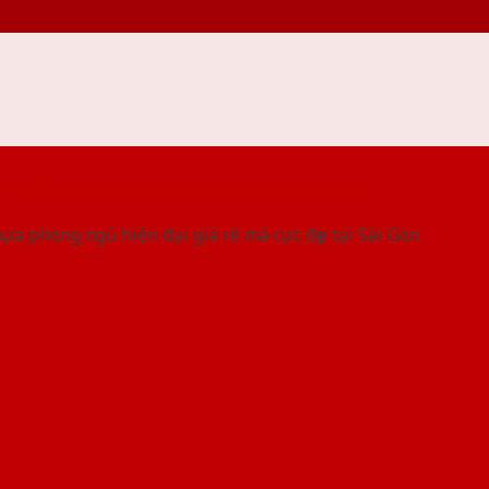
 THỐNG SHOWROOM SAIGONDOOR
a phòng ngủ hiện đại giá rẻ mà cực đẹp tại Sài Gòn