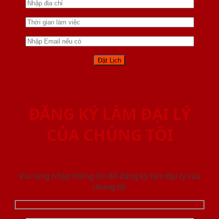
ĐĂNG KÝ LÀM ĐẠI LÝ
CỦA CHÚNG TÔI
Vui lòng nhập thông tin để đăng ký làm đại lý của
chúng tôi