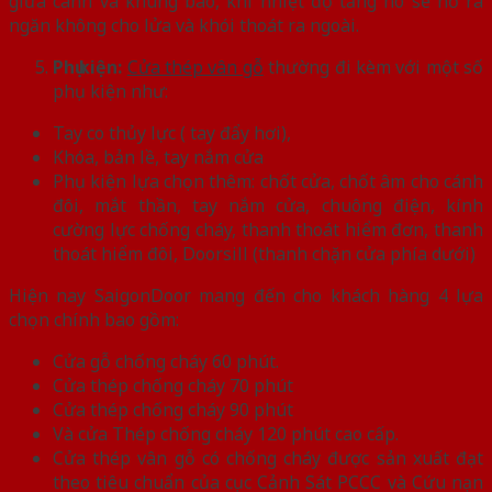
giữa cánh và khung bao, khi nhiệt độ tăng nó sẽ nở ra
ngăn không cho lửa và khói thoát ra ngoài.
Phụ kiện:
Cửa thép vân gỗ
thường đi kèm với một số
phụ kiện như:
Tay co thủy lực ( tay đẩy hơi),
Khóa, bản lề, tay nắm cửa
Phụ kiện lựa chọn thêm: chốt cửa, chốt âm cho cánh
đôi, mắt thần, tay nắm cửa, chuông điện, kính
cường lực chống cháy, thanh thoát hiểm đơn, thanh
thoát hiểm đôi, Doorsill (thanh chặn cửa phía dưới)
Hiện nay SaigonDoor mang đến cho khách hàng 4 lựa
chọn chính bao gồm:
Cửa gỗ chống cháy 60 phút.
Cửa thép chống cháy 70 phút
Cửa thép chống cháy 90 phút
Và cửa Thép chống cháy 120 phút cao cấp.
Cửa thép vân gỗ có chống cháy được sản xuất đạt
theo tiêu chuẩn của cục Cảnh Sát PCCC và Cứu nạn