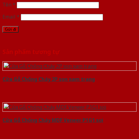
Tên
*
Email
*
Sản phẩm tương tự
Cửa Gỗ Chống Cháy 2P son xam trang
Cửa Gỗ Chống Cháy MDF Veneer P1G1 soi