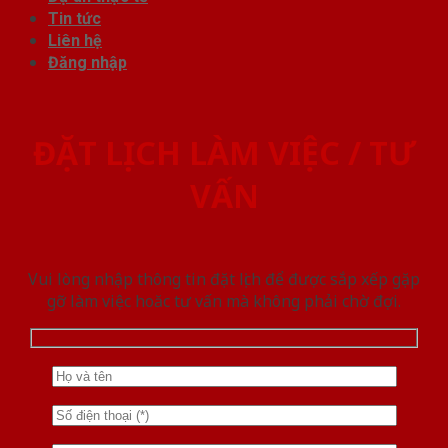
Tin tức
Liên hệ
Đăng nhập
ĐẶT LỊCH LÀM VIỆC / TƯ
VẤN
Vui lòng nhập thông tin đặt lịch để được sắp xếp gặp
gỡ làm việc hoăc tư vấn mà không phải chờ đợi.