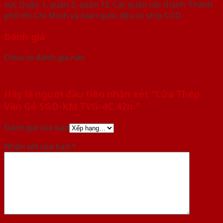
vực Quận 1, quận 2, quận 12, Các quận nội thành Thành
phố Hồ Chí Minh và toàn quốc đều có ship COD.
Đánh giá
Chưa có đánh giá nào.
Hãy là người đầu tiên nhận xét “Cửa Thép
Vân Gỗ SGD-KM.TVG-4C.42n.”
Đánh giá của bạn
Nhận xét của bạn
*