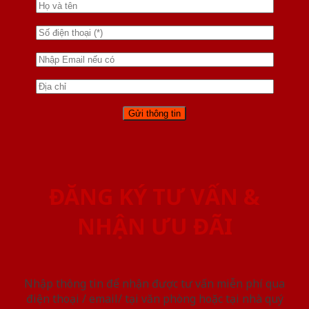
ĐĂNG KÝ TƯ VẤN &
NHẬN ƯU ĐÃI
Nhập thông tin để nhận được tư vấn miễn phí qua
điện thoại / email/ tại văn phòng hoặc tại nhà quý