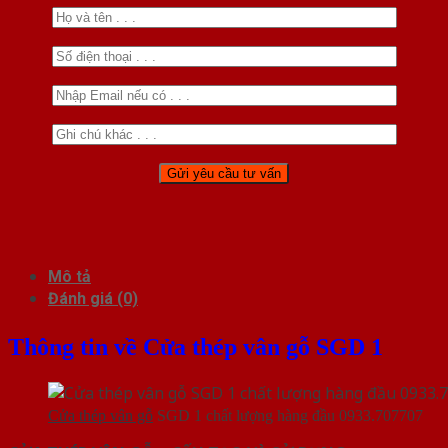
Mô tả
Đánh giá (0)
Thông tin về Cửa thép vân gỗ SGD 1
Cửa thép vân gỗ
SGD 1 chất lượng hàng đầu 0933.707707