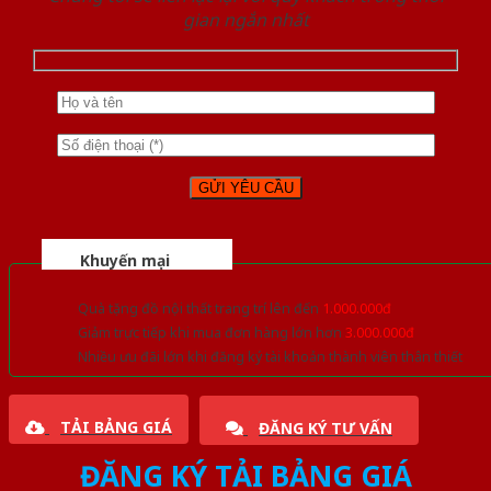
gian ngắn nhất
Khuyến mại
Quà tặng đồ nội thất trang trí lên đến
1.000.000đ
Giảm trực tiếp khi mua đơn hàng lớn hơn
3.000.000đ
Nhiều ưu đãi lớn khi đăng ký tài khoản thành viên thân thiết
TẢI BẢNG GIÁ
ĐĂNG KÝ TƯ VẤN
ĐĂNG KÝ TẢI BẢNG GIÁ