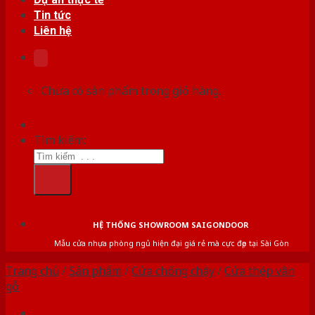
Tin tức
Liên hệ
Chưa có sản phẩm trong giỏ hàng.
Tìm kiếm:
HỆ THỐNG SHOWROOM SAIGONDOOR
Mẫu cửa nhựa phòng ngủ hiện đại giá rẻ mà cực đẹp tại Sài Gòn
Trang chủ
/
Sản phẩm
/
Cửa chống cháy
/
Cửa thép vân
gỗ