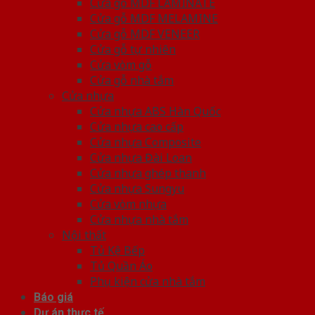
Cửa gỗ MDF LAMINATE
Cửa gỗ MDF MELAMINE
Cửa gỗ MDF VENEER
Cửa gỗ tự nhiên
Cửa vòm gỗ
Cửa gỗ nhà tắm
Cửa nhựa
Cửa nhựa ABS Hàn Quốc
Cửa nhựa cao cấp
Cửa nhựa Composite
Cửa nhựa Đài Loan
Cửa nhựa ghép thanh
Cửa nhựa Sungyu
Cửa vòm nhựa
Cửa nhựa nhà tắm
Nội thất
Tủ Kệ Bếp
Tủ Quần Áo
Phụ kiện cửa nhà tắm
Báo giá
Dự án thực tế