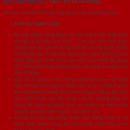
CỬA THÉP VÂN GỖ
– CẤU TẠO VÀ SỬ DỤNG
Cấu tạo cửa thép chống cháy gồm 5 bộ phận như sau:
Cánh cửa
gồm 3 lớp
Bề mặt ngoài cùng được tạo nên bởi 2 tấm thép phủ
vân gỗ có độ dày từ 0.7mm – 1.2m phủ sơn tĩnh điện
chống han gỉ, có khả năng chịu lực và chịu được nhiệt
cường độ cao. Thép tấm được làm cánh phẳng hoặc
được dập tạo hình Pano cho mẫu cửa thêm đa dạng
cho thiết kế trong không gian nội thất từ hiện đại
đến cổ điển.
Lớp lõi ở giữa là lõi chống cháy được tạo từ chất
liệu Honeycomb paper hoặc tấm eron 2 mặt ở giữa
kèm Rockwool bông thủy tinh chuyên dùng để cách
âm, cách nhiệt, tạo độ cứng. Lớp lõi chống cháy sử
dụng để ngăn và giảm bức xạ nhiệt của đám cháy
truyền qua mặt bên ngoài của cánh cửa.
Khung xương cửa thép được làm bằng thép U và
thép hộp nhằm tăng độ cứng chắc chắn cho cánh