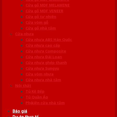
Cửa gỗ MDF MELAMINE
Cửa gỗ MDF VENEER
Cửa gỗ tự nhiên
Cửa vòm gỗ
Cửa gỗ nhà tắm
Cửa nhựa
Cửa nhựa ABS Hàn Quốc
Cửa nhựa cao cấp
Cửa nhựa Composite
Cửa nhựa Đài Loan
Cửa nhựa ghép thanh
Cửa nhựa Sungyu
Cửa vòm nhựa
Cửa nhựa nhà tắm
Nội thất
Tủ Kệ Bếp
Tủ Quần Áo
Phụ kiện cửa nhà tắm
Báo giá
Dự án thực tế