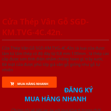
Cửa Thép Vân Gỗ SGD-
KM.TVG-4C.42n.
Cửa Thép Vân Gỗ SGD-KM.TVG-4C.42n. là loại cửa được
làm từ tấm thép có độ dày từ 0,8 mm-1.00mm , là thép cao
cấp được sơn tĩnh điện nhằm chống hoen gỉ, trầy xước.
Bề mặt cửa được phủ lớp giả vân gỗ giống như gỗ tự
nhiên
MUA HÀNG NHANH
ĐĂNG KÝ
MUA HÀNG NHANH
Chúng tôi sẽ liên lạc lại với quý khách trong thời