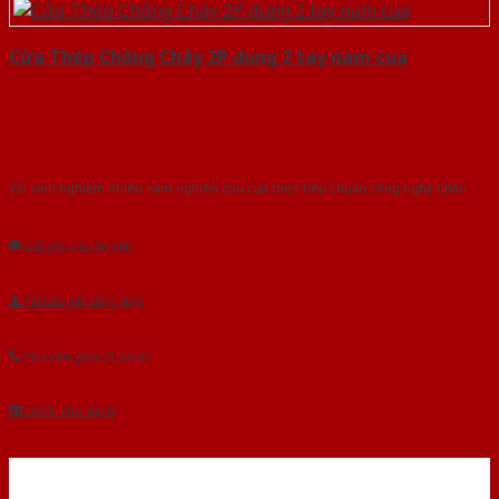
Cửa Thép Chống Cháy 2P dung 2 tay nam cua
Với kinh nghiệm nhiêu năm nghiên cứu cửa theo tiêu chuẩn công nghệ Châu
Âu.Chúng tôi tự tin là nhà sản xuất & cung cấp hàng đầu tại Việt Nam!
Gửi yêu cầu tư vấn
Tải báo giá tổng hợp
Yêu cầu gọi lại (3 phút)
Dành cho đại lý