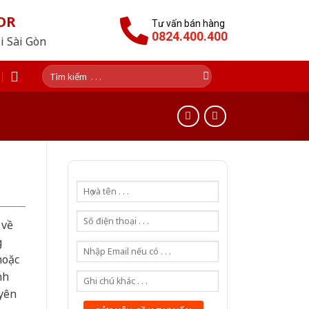
OR
Tư vấn bán hàng
0824.400.400
i Sài Gòn
Tìm
kiếm:
 về
g
hoặc
nh
yên