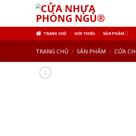
Skip
to
content
TRANG CHỦ
GIỚI THIỆU
SẢN PHẨM
TRANG CHỦ
/
SẢN PHẨM
/
CỬA CH