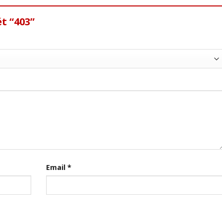
t “403”
Email
*