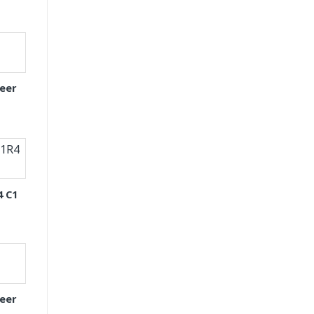
eer
4 C1
eer