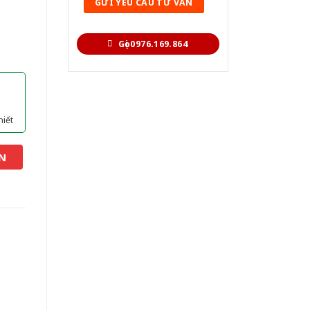
Gọi 0976.169.864
hiết
N