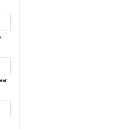
o
eer