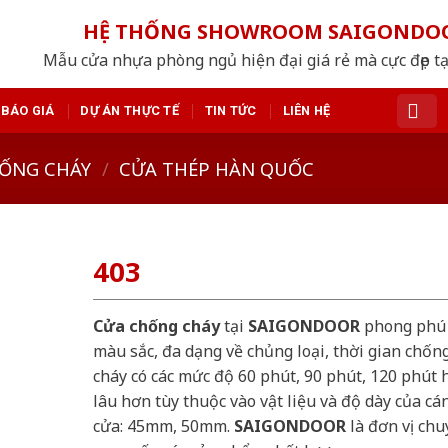
HỆ THỐNG SHOWROOM SAIGONDO
Mẫu cửa nhựa phòng ngủ hiện đại giá rẻ mà cực đẹp tạ
BÁO GIÁ
DỰ ÁN THỰC TẾ
TIN TỨC
LIÊN HỆ
ỐNG CHÁY
/
CỬA THÉP HÀN QUỐC
403
Cửa chống cháy
tại
SAIGONDOOR
phong phú
màu sắc, đa dạng về chủng loại, thời gian chốn
cháy có các mức độ 60 phút, 90 phút, 120 phút 
lâu hơn tùy thuộc vào vật liệu và độ dày của cá
cửa: 45mm, 50mm.
SAIGONDOOR
là đơn vị chu