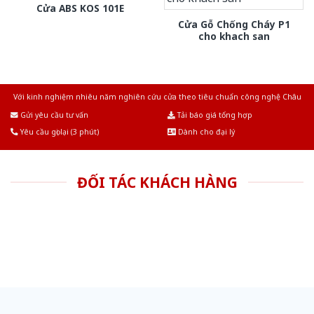
Cửa ABS KOS 101E
Cửa Gỗ Chống Cháy P1
cho khach san
Với kinh nghiệm nhiêu năm nghiên cứu cửa theo tiêu chuẩn công nghệ Châu
Âu.Chúng tôi tự tin là nhà sản xuất & cung cấp hàng đầu tại Việt Nam!
Gửi yêu cầu tư vấn
Tải báo giá tổng hợp
Yêu cầu gọi lại (3 phút)
Dành cho đại lý
ĐỐI TÁC KHÁCH HÀNG