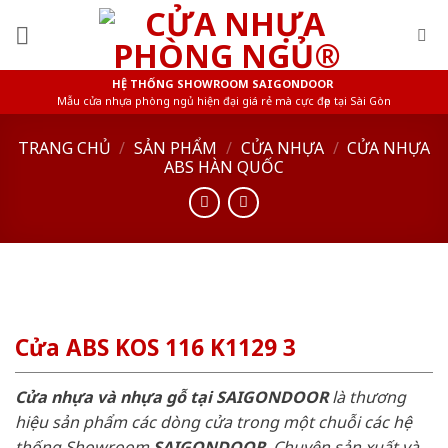
Skip
to
content
HỆ THỐNG SHOWROOM SAIGONDOOR
Mẫu cửa nhựa phòng ngủ hiện đại giá rẻ mà cực đẹp tại Sài Gòn
TRANG CHỦ
/
SẢN PHẨM
/
CỬA NHỰA
/
CỬA NHỰA
ABS HÀN QUỐC
Cửa ABS KOS 116 K1129 3
Cửa nhựa và nhựa gỗ tại SAIGONDOOR
là thương
hiệu sản phẩm các dòng cửa trong một chuỗi các hệ
thống Showroom
SAIGONDOOR
. Chuyên sản xuất và