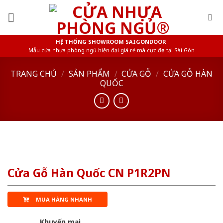
Skip
to
content
HỆ THỐNG SHOWROOM SAIGONDOOR
Mẫu cửa nhựa phòng ngủ hiện đại giá rẻ mà cực đẹp tại Sài Gòn
TRANG CHỦ
/
SẢN PHẨM
/
CỬA GỖ
/
CỬA GỖ HÀN
QUỐC
Cửa Gỗ Hàn Quốc CN P1R2PN
MUA HÀNG NHANH
Khuyến mại