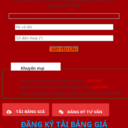
gian ngắn nhất
Khuyến mại
Quà tặng đồ nội thất trang trí lên đến
1.000.000đ
Giảm trực tiếp khi mua đơn hàng lớn hơn
3.000.000đ
Nhiều ưu đãi lớn khi đăng ký tài khoản thành viên thân thiết
TẢI BẢNG GIÁ
ĐĂNG KÝ TƯ VẤN
ĐĂNG KÝ TẢI BẢNG GIÁ