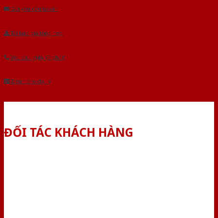
Gửi yêu cầu tư vấn
Tải báo giá tổng hợp
Yêu cầu gọi lại (3 phút)
Dành cho đại lý
ĐỐI TÁC KHÁCH HÀNG