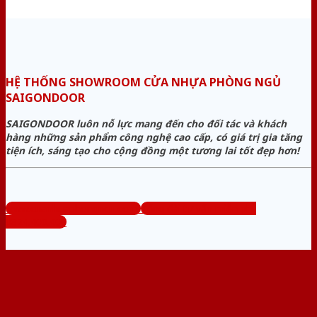
HỆ THỐNG SHOWROOM CỬA NHỰA PHÒNG NGỦ
SAIGONDOOR
SAIGONDOOR luôn nỗ lực mang đến cho đối tác và khách
hàng những sản phẩm công nghệ cao cấp, có giá trị gia tăng
tiện ích, sáng tạo cho cộng đồng một tương lai tốt đẹp hơn!
www.cuanhuaphongngu.com
Tổng đài tư vấn miễn phí:
0824.400.400