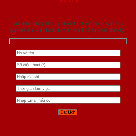
Vui lòng nhập thông tin đặt lịch để được sắp xếp
gặp gỡ làm việc hoăc tư vấn mà không phải chờ đợi.