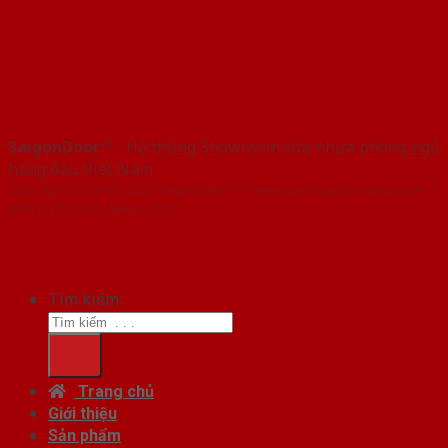
SaigonDoor™
- Hệ thống Showroom cửa nhựa phòng ngủ
hàng đầu Việt Nam
Copyright ⓒ 2016 – 2026 SaigonDoor™ - www.cuanhuaphongngu.com |
Đơn vị chủ quản SaigonDoor
Tìm kiếm:
Trang chủ
Giới thiệu
Sản phẩm