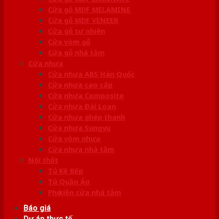
Cửa gỗ MDF MELAMINE
Cửa gỗ MDF VENEER
Cửa gỗ tự nhiên
Cửa vòm gỗ
Cửa gỗ nhà tắm
Cửa nhựa
Cửa nhựa ABS Hàn Quốc
Cửa nhựa cao cấp
Cửa nhựa Composite
Cửa nhựa Đài Loan
Cửa nhựa ghép thanh
Cửa nhựa Sungyu
Cửa vòm nhựa
Cửa nhựa nhà tắm
Nội thất
Tủ Kệ Bếp
Tủ Quần Áo
Phụ kiện cửa nhà tắm
Báo giá
Dự án thực tế