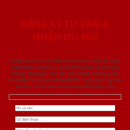
ĐĂNG KÝ TƯ VẤN &
NHẬN ƯU ĐÃI
Nhập thông tin để nhận được tư vấn miễn phí qua
điện thoại / email/ tại văn phòng hoặc tại nhà quý
khách. Chúng tôi cam kết mọi thông tin nhập vào
dưới đây được bảo mật tuyệt đối cũng như chỉ phục vụ
yêu cầu tư vấn duy nhất của quý khách tại đây.