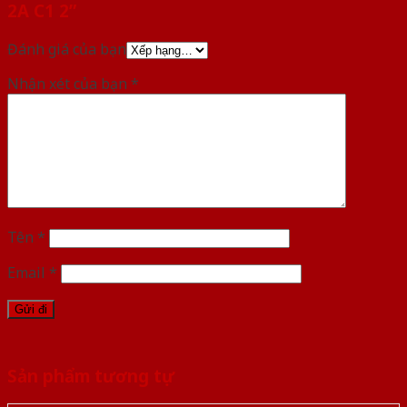
2A C1 2”
Đánh giá của bạn
Nhận xét của bạn
*
Tên
*
Email
*
Sản phẩm tương tự