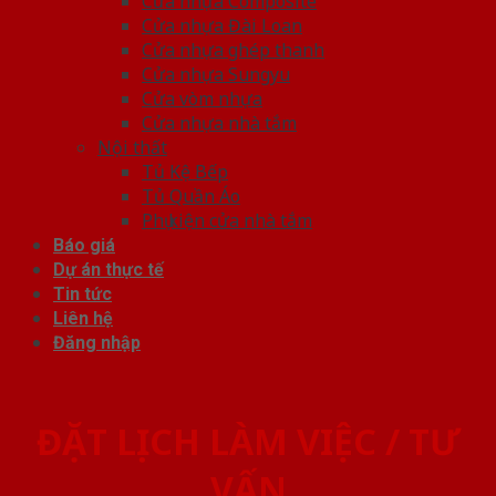
Cửa nhựa Composite
Cửa nhựa Đài Loan
Cửa nhựa ghép thanh
Cửa nhựa Sungyu
Cửa vòm nhựa
Cửa nhựa nhà tắm
Nội thất
Tủ Kệ Bếp
Tủ Quần Áo
Phụ kiện cửa nhà tắm
Báo giá
Dự án thực tế
Tin tức
Liên hệ
Đăng nhập
ĐẶT LỊCH LÀM VIỆC / TƯ
VẤN