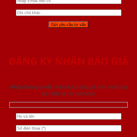
ĐĂNG KÝ NHẬN BÁO GIÁ
Nhập thông tin để nhận được báo giá mới nhât đầy
đủ nhất và chi tiết nhất.