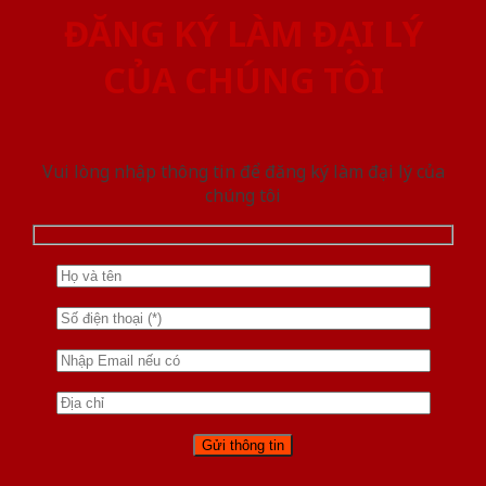
ĐĂNG KÝ LÀM ĐẠI LÝ
CỦA CHÚNG TÔI
Vui lòng nhập thông tin để đăng ký làm đại lý của
chúng tôi