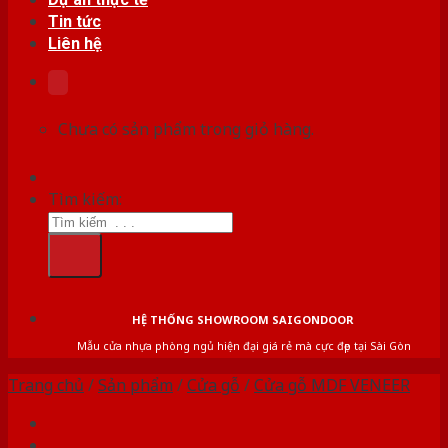
Tin tức
Liên hệ
Chưa có sản phẩm trong giỏ hàng.
Tìm kiếm:
HỆ THỐNG SHOWROOM SAIGONDOOR
Mẫu cửa nhựa phòng ngủ hiện đại giá rẻ mà cực đẹp tại Sài Gòn
Trang chủ
/
Sản phẩm
/
Cửa gỗ
/
Cửa gỗ MDF VENEER