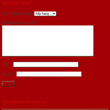
veneer 1PN”
Đánh giá của bạn
Nhận xét của bạn
*
Tên
*
Email
*
Sản phẩm tương tự