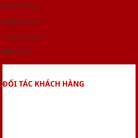
Gửi yêu cầu tư vấn
Tải báo giá tổng hợp
Yêu cầu gọi lại (3 phút)
Dành cho đại lý
ĐỐI TÁC KHÁCH HÀNG