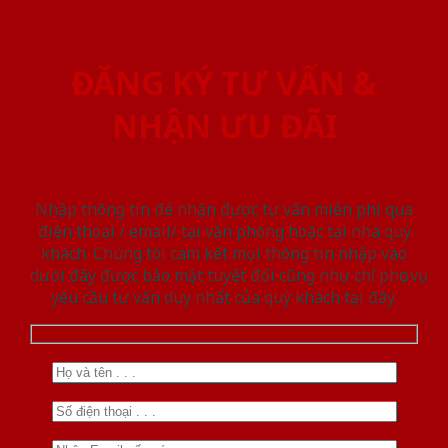
ĐĂNG KÝ TƯ VẤN &
NHẬN ƯU ĐÃI
Nhập thông tin để nhận được tư vấn miễn phí qua
điện thoại / email/ tại văn phòng hoặc tại nhà quý
khách. Chúng tôi cam kết mọi thông tin nhập vào
dưới đây được bảo mật tuyệt đối cũng như chỉ phục vụ
yêu cầu tư vấn duy nhất của quý khách tại đây.