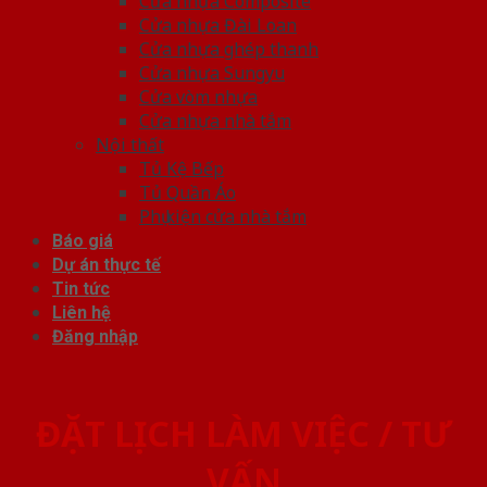
Cửa nhựa Composite
Cửa nhựa Đài Loan
Cửa nhựa ghép thanh
Cửa nhựa Sungyu
Cửa vòm nhựa
Cửa nhựa nhà tắm
Nội thất
Tủ Kệ Bếp
Tủ Quần Áo
Phụ kiện cửa nhà tắm
Báo giá
Dự án thực tế
Tin tức
Liên hệ
Đăng nhập
ĐẶT LỊCH LÀM VIỆC / TƯ
VẤN