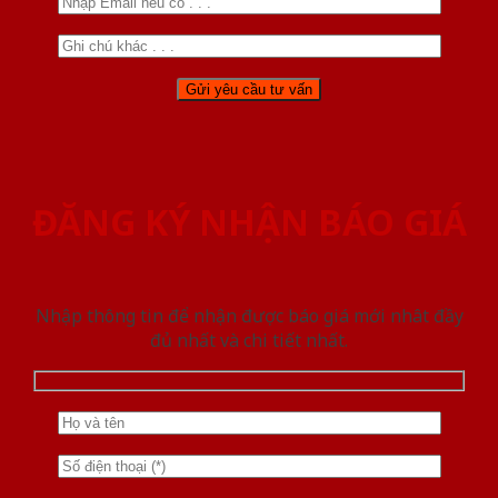
ĐĂNG KÝ NHẬN BÁO GIÁ
Nhập thông tin để nhận được báo giá mới nhât đầy
đủ nhất và chi tiết nhất.