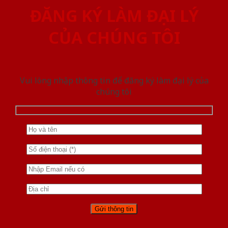
ĐĂNG KÝ LÀM ĐẠI LÝ
CỦA CHÚNG TÔI
Vui lòng nhập thông tin để đăng ký làm đại lý của
chúng tôi