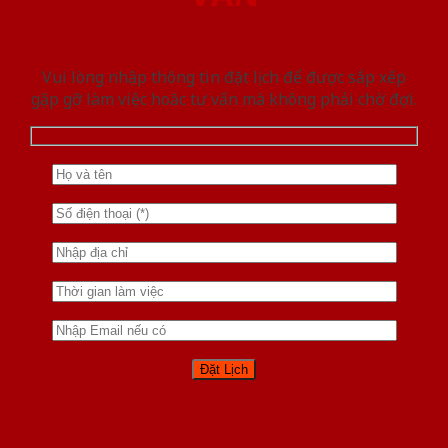
Vui lòng nhập thông tin đặt lịch để được sắp xếp
gặp gỡ làm việc hoăc tư vấn mà không phải chờ đợi.