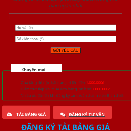
gian ngắn nhất
Khuyến mại
Quà tặng đồ nội thất trang trí lên đến
1.000.000đ
Giảm trực tiếp khi mua đơn hàng lớn hơn
3.000.000đ
Nhiều ưu đãi lớn khi đăng ký tài khoản thành viên thân thiết
TẢI BẢNG GIÁ
ĐĂNG KÝ TƯ VẤN
ĐĂNG KÝ TẢI BẢNG GIÁ