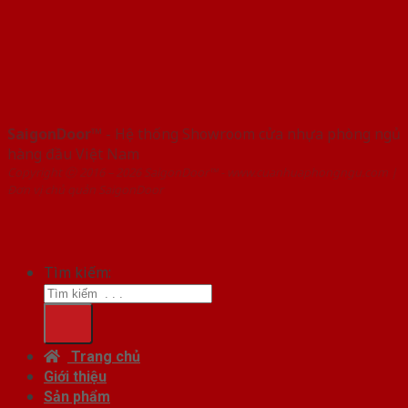
SaigonDoor™
- Hệ thống Showroom cửa nhựa phòng ngủ
hàng đầu Việt Nam
Copyright ⓒ 2016 – 2026 SaigonDoor™ - www.cuanhuaphongngu.com |
Đơn vị chủ quản SaigonDoor
Tìm kiếm:
Trang chủ
Giới thiệu
Sản phẩm