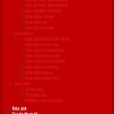
Cửa gỗ MDF MELAMINE
Cửa gỗ MDF VENEER
Cửa gỗ tự nhiên
Cửa vòm gỗ
Cửa gỗ nhà tắm
Cửa nhựa
Cửa nhựa ABS Hàn Quốc
Cửa nhựa cao cấp
Cửa nhựa Composite
Cửa nhựa Đài Loan
Cửa nhựa ghép thanh
Cửa nhựa Sungyu
Cửa vòm nhựa
Cửa nhựa nhà tắm
Nội thất
Tủ Kệ Bếp
Tủ Quần Áo
Phụ kiện cửa nhà tắm
Báo giá
Dự án thực tế