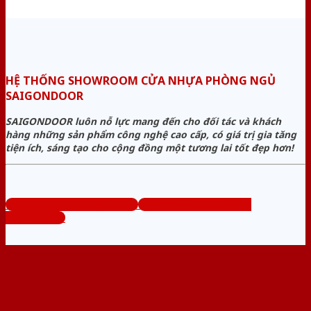
HỆ THỐNG SHOWROOM CỬA NHỰA PHÒNG NGỦ
SAIGONDOOR
SAIGONDOOR luôn nỗ lực mang đến cho đối tác và khách
hàng những sản phẩm công nghệ cao cấp, có giá trị gia tăng
tiện ích, sáng tạo cho cộng đồng một tương lai tốt đẹp hơn!
www.cuanhuaphongngu.com
Tổng đài tư vấn miễn phí:
0824.400.400