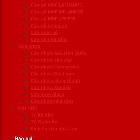
Cửa gỗ MDF LAMINATE
Cửa gỗ MDF MELAMINE
Cửa gỗ MDF VENEER
Cửa gỗ tự nhiên
Cửa vòm gỗ
Cửa gỗ nhà tắm
Cửa nhựa
Cửa nhựa ABS Hàn Quốc
Cửa nhựa cao cấp
Cửa nhựa Composite
Cửa nhựa Đài Loan
Cửa nhựa ghép thanh
Cửa nhựa Sungyu
Cửa vòm nhựa
Cửa nhựa nhà tắm
Nội thất
Tủ Kệ Bếp
Tủ Quần Áo
Phụ kiện cửa nhà tắm
Báo giá