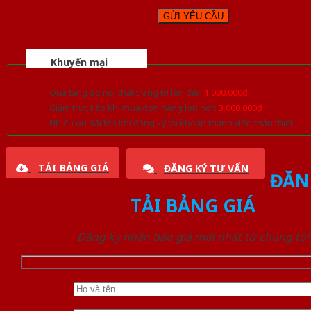
Khuyến mại
Quà tặng đồ nội thất trang trí lên đến
1.000.000đ
Giảm trực tiếp khi mua đơn hàng lớn hơn
3.000.000đ
Nhiều ưu đãi lớn khi đăng ký tài khoản thành viên thân thiết
TẢI BẢNG GIÁ
ĐĂNG KÝ TƯ VẤN
ĐĂN
TẢI BẢNG GIÁ
Đăng ký nhận báo giá mới nhất từ chúng tôi