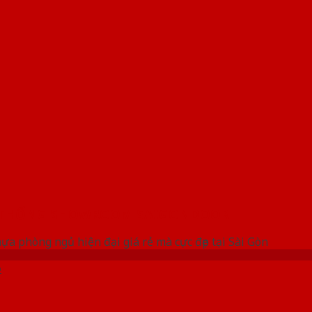
 THỐNG SHOWROOM SAIGONDOOR
a phòng ngủ hiện đại giá rẻ mà cực đẹp tại Sài Gòn
ỗ