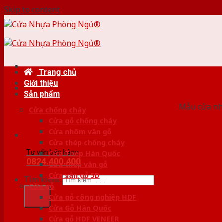
Skip to content
Trang chủ
Giới thiệu
HỆ
Sản phẩm
Mẫu cửa nhự
Cửa chống cháy
Cửa gỗ chống cháy
Cửa nhôm vân gỗ
Cửa thép chống cháy
Tư vấn bán hàng
Cửa Thép Hàn Quốc
0824.400.400
Cửa thép vân gỗ
Cửa vân gỗ 5D
Tìm kiếm:
Cửa gỗ
Cửa gỗ công nghiệp HDF
Cửa Gỗ Hàn Quốc
Cửa gỗ HDF VENEER