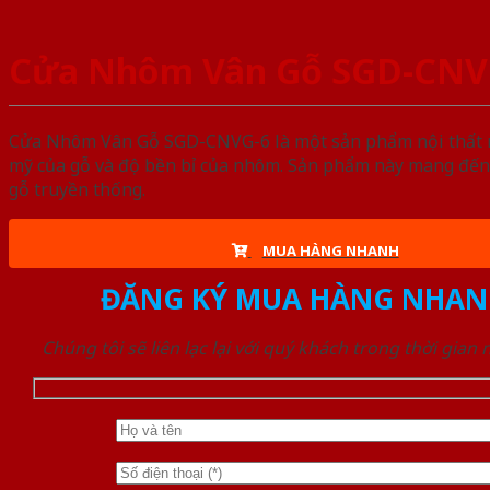
Cửa Nhôm Vân Gỗ SGD-CNV
Cửa Nhôm Vân Gỗ SGD-CNVG-6 là một sản phẩm nội thất ngà
mỹ của gỗ và độ bền bỉ của nhôm. Sản phẩm này mang đến 
gỗ truyền thống.
MUA HÀNG NHANH
ĐĂNG KÝ MUA HÀNG NHAN
Chúng tôi sẽ liên lạc lại với quý khách trong thời gian