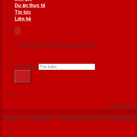
Dự án thực tế
Tin tức
Liên hệ
Chưa có sản phẩm trong giỏ hàng.
Tìm kiếm:
HỆ
Mẫu cửa nhự
Trang chủ
/
Sản phẩm
/
Cửa chống cháy
/
Cửa nhôm vân g