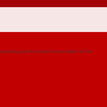
 THỐNG SHOWROOM SAIGONDOOR
a phòng ngủ hiện đại giá rẻ mà cực đẹp tại Sài Gòn