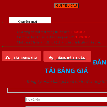
Khuyến mại
Quà tặng đồ nội thất trang trí lên đến
1.000.000đ
Giảm trực tiếp khi mua đơn hàng lớn hơn
3.000.000đ
Nhiều ưu đãi lớn khi đăng ký tài khoản thành viên thân thiết
TẢI BẢNG GIÁ
ĐĂNG KÝ TƯ VẤN
ĐĂN
TẢI BẢNG GIÁ
Đăng ký nhận báo giá mới nhất từ chúng tôi