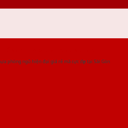
 THỐNG SHOWROOM SAIGONDOOR
a phòng ngủ hiện đại giá rẻ mà cực đẹp tại Sài Gòn