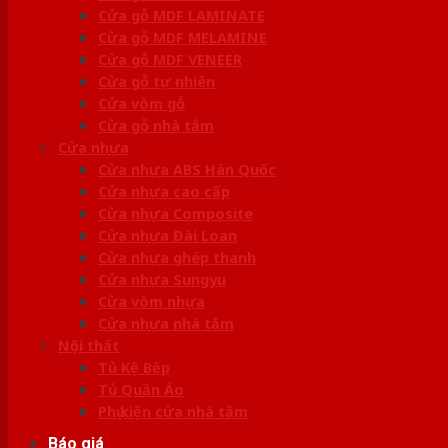
Cửa gỗ MDF LAMINATE
Cửa gỗ MDF MELAMINE
Cửa gỗ MDF VENEER
Cửa gỗ tự nhiên
Cửa vòm gỗ
Cửa gỗ nhà tắm
Cửa nhựa
Cửa nhựa ABS Hàn Quốc
Cửa nhựa cao cấp
Cửa nhựa Composite
Cửa nhựa Đài Loan
Cửa nhựa ghép thanh
Cửa nhựa Sungyu
Cửa vòm nhựa
Cửa nhựa nhà tắm
Nội thất
Tủ Kệ Bếp
Tủ Quần Áo
Phụ kiện cửa nhà tắm
Báo giá