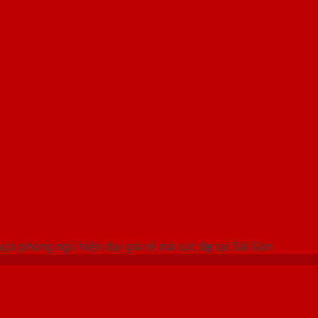
 THỐNG SHOWROOM SAIGONDOOR
a phòng ngủ hiện đại giá rẻ mà cực đẹp tại Sài Gòn