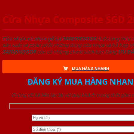
Cửa Nhựa Composite SGD 
Cửa nhựa và nhựa gỗ tại SAIGONDOOR
là thương hiệu 
sản xuất và phân phối những dòng cửa nhựa và hỗ hợp nhự
SAIGONDOOR
còn có những chính sách bán hàng
ƯU ĐÃ
MUA HÀNG NHANH
ĐĂNG KÝ MUA HÀNG NHAN
Chúng tôi sẽ liên lạc lại với quý khách trong thời gian