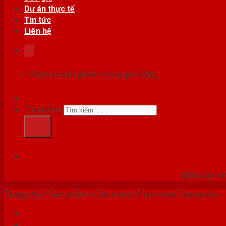
Dự án thực tế
Tin tức
Liên hệ
Chưa có sản phẩm trong giỏ hàng.
Tìm kiếm:
HỆ
Mẫu cửa nhự
Trang chủ
/
Sản phẩm
/
Cửa nhựa
/
Cửa nhựa Composite