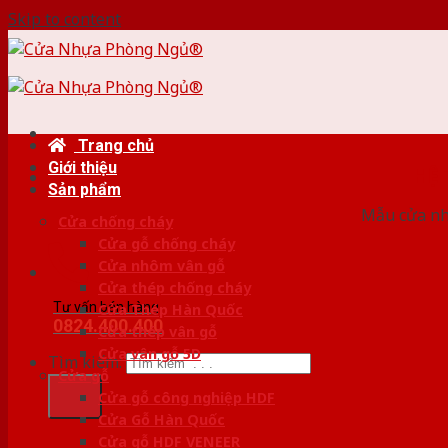
Skip to content
Trang chủ
Giới thiệu
HỆ
Sản phẩm
Mẫu cửa nhự
Cửa chống cháy
Cửa gỗ chống cháy
Cửa nhôm vân gỗ
Cửa thép chống cháy
Tư vấn bán hàng
Cửa Thép Hàn Quốc
0824.400.400
Cửa thép vân gỗ
Cửa vân gỗ 5D
Tìm kiếm:
Cửa gỗ
Cửa gỗ công nghiệp HDF
Cửa Gỗ Hàn Quốc
Cửa gỗ HDF VENEER