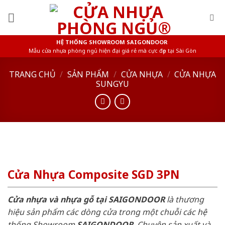
Skip
to
content
HỆ THỐNG SHOWROOM SAIGONDOOR
Mẫu cửa nhựa phòng ngủ hiện đại giá rẻ mà cực đẹp tại Sài Gòn
TRANG CHỦ
/
SẢN PHẨM
/
CỬA NHỰA
/
CỬA NHỰA
SUNGYU
Cửa Nhựa Composite SGD 3PN
Cửa nhựa và nhựa gỗ tại SAIGONDOOR
là thương
hiệu sản phẩm các dòng cửa trong một chuỗi các hệ
thống Showroom
SAIGONDOOR
. Chuyên sản xuất và