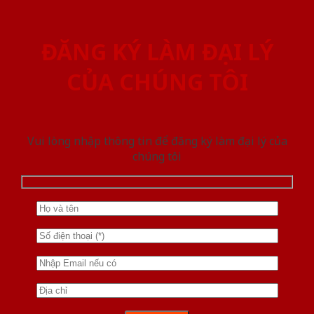
ĐĂNG KÝ LÀM ĐẠI LÝ
CỦA CHÚNG TÔI
Vui lòng nhập thông tin để đăng ký làm đại lý của
chúng tôi