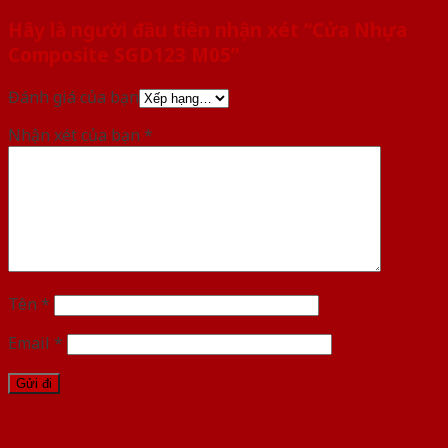
Hãy là người đầu tiên nhận xét “Cửa Nhựa
Composite SGD123 M05”
Đánh giá của bạn
Nhận xét của bạn
*
Tên
*
Email
*