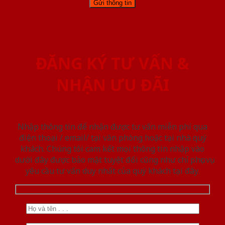
ĐĂNG KÝ TƯ VẤN &
NHẬN ƯU ĐÃI
Nhập thông tin để nhận được tư vấn miễn phí qua
điện thoại / email/ tại văn phòng hoặc tại nhà quý
khách. Chúng tôi cam kết mọi thông tin nhập vào
dưới đây được bảo mật tuyệt đối cũng như chỉ phục vụ
yêu cầu tư vấn duy nhất của quý khách tại đây.