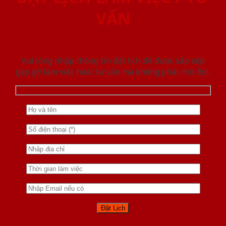
VẤN
Vui lòng nhập thông tin đặt lịch để được sắp xếp
gặp gỡ làm việc hoăc tư vấn mà không phải chờ đợi.