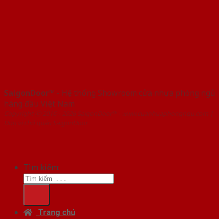
SaigonDoor™
- Hệ thống Showroom cửa nhựa phòng ngủ
hàng đầu Việt Nam
Copyright ⓒ 2016 – 2026 SaigonDoor™ - www.cuanhuaphongngu.com |
Đơn vị chủ quản SaigonDoor
Tìm kiếm:
Trang chủ