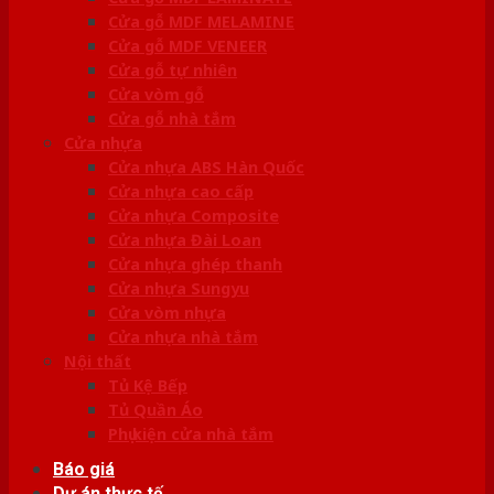
Cửa gỗ MDF MELAMINE
Cửa gỗ MDF VENEER
Cửa gỗ tự nhiên
Cửa vòm gỗ
Cửa gỗ nhà tắm
Cửa nhựa
Cửa nhựa ABS Hàn Quốc
Cửa nhựa cao cấp
Cửa nhựa Composite
Cửa nhựa Đài Loan
Cửa nhựa ghép thanh
Cửa nhựa Sungyu
Cửa vòm nhựa
Cửa nhựa nhà tắm
Nội thất
Tủ Kệ Bếp
Tủ Quần Áo
Phụ kiện cửa nhà tắm
Báo giá
Dự án thực tế