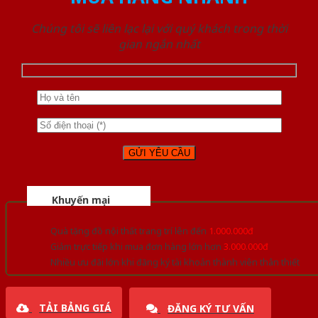
Chúng tôi sẽ liên lạc lại với quý khách trong thời
gian ngắn nhất
Khuyến mại
Quà tặng đồ nội thất trang trí lên đến
1.000.000đ
Giảm trực tiếp khi mua đơn hàng lớn hơn
3.000.000đ
Nhiều ưu đãi lớn khi đăng ký tài khoản thành viên thân thiết
TẢI BẢNG GIÁ
ĐĂNG KÝ TƯ VẤN