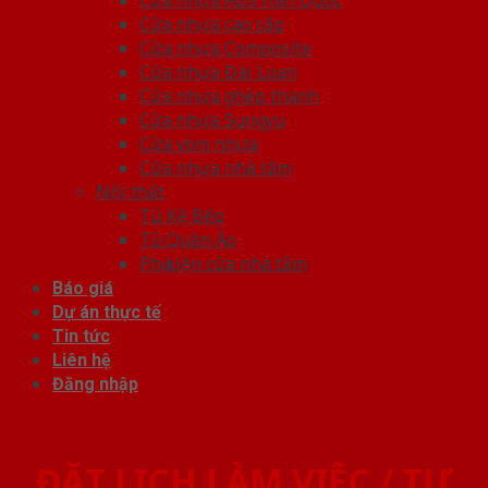
Cửa nhựa cao cấp
Cửa nhựa Composite
Cửa nhựa Đài Loan
Cửa nhựa ghép thanh
Cửa nhựa Sungyu
Cửa vòm nhựa
Cửa nhựa nhà tắm
Nội thất
Tủ Kệ Bếp
Tủ Quần Áo
Phụ kiện cửa nhà tắm
Báo giá
Dự án thực tế
Tin tức
Liên hệ
Đăng nhập
ĐẶT LỊCH LÀM VIỆC / TƯ