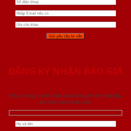
ĐĂNG KÝ NHẬN BÁO GIÁ
Nhập thông tin để nhận được báo giá mới nhât đầy
đủ nhất và chi tiết nhất.