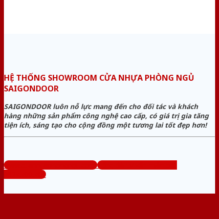
HỆ THỐNG SHOWROOM CỬA NHỰA PHÒNG NGỦ
SAIGONDOOR
SAIGONDOOR luôn nỗ lực mang đến cho đối tác và khách
hàng những sản phẩm công nghệ cao cấp, có giá trị gia tăng
tiện ích, sáng tạo cho cộng đồng một tương lai tốt đẹp hơn!
www.cuanhuaphongngu.com
Tổng đài tư vấn miễn phí:
0824.400.400