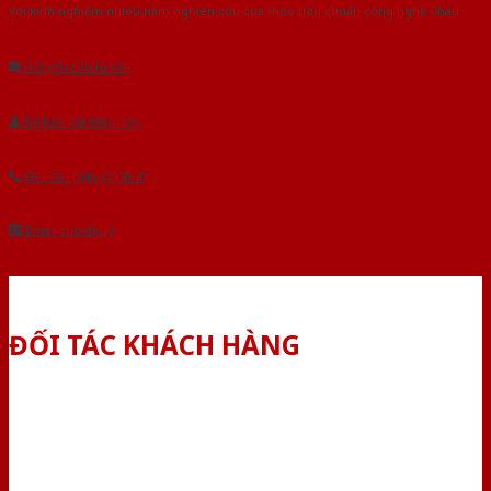
Với kinh nghiệm nhiêu năm nghiên cứu cửa theo tiêu chuẩn công nghệ Châu
Âu.Chúng tôi tự tin là nhà sản xuất & cung cấp hàng đầu tại Việt Nam!
Gửi yêu cầu tư vấn
Tải báo giá tổng hợp
Yêu cầu gọi lại (3 phút)
Dành cho đại lý
ĐỐI TÁC KHÁCH HÀNG