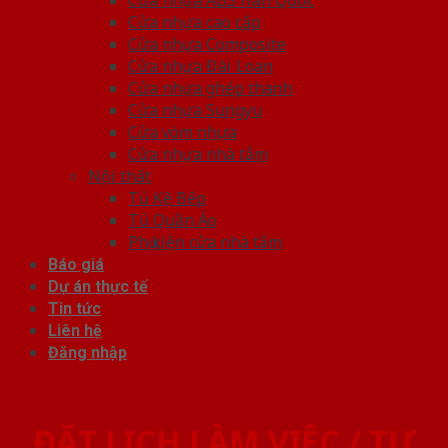
Cửa nhựa cao cấp
Cửa nhựa Composite
Cửa nhựa Đài Loan
Cửa nhựa ghép thanh
Cửa nhựa Sungyu
Cửa vòm nhựa
Cửa nhựa nhà tắm
Nội thất
Tủ Kệ Bếp
Tủ Quần Áo
Phụ kiện cửa nhà tắm
Báo giá
Dự án thực tế
Tin tức
Liên hệ
Đăng nhập
ĐẶT LỊCH LÀM VIỆC / TƯ