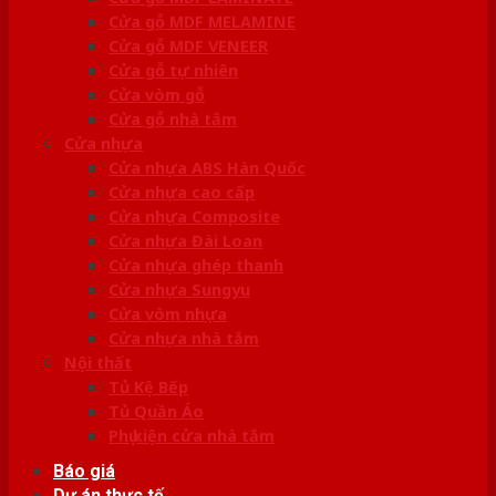
Cửa gỗ MDF MELAMINE
Cửa gỗ MDF VENEER
Cửa gỗ tự nhiên
Cửa vòm gỗ
Cửa gỗ nhà tắm
Cửa nhựa
Cửa nhựa ABS Hàn Quốc
Cửa nhựa cao cấp
Cửa nhựa Composite
Cửa nhựa Đài Loan
Cửa nhựa ghép thanh
Cửa nhựa Sungyu
Cửa vòm nhựa
Cửa nhựa nhà tắm
Nội thất
Tủ Kệ Bếp
Tủ Quần Áo
Phụ kiện cửa nhà tắm
Báo giá
Dự án thực tế