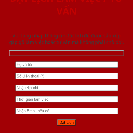
VẤN
Vui lòng nhập thông tin đặt lịch để được sắp xếp
gặp gỡ làm việc hoăc tư vấn mà không phải chờ đợi.