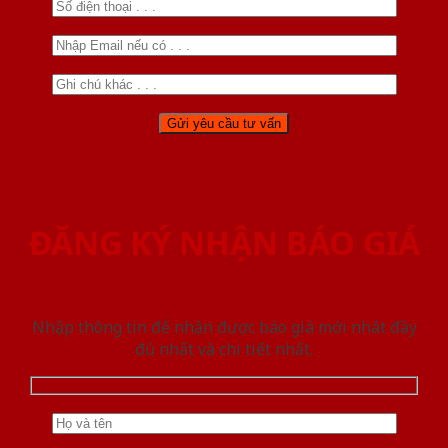
ĐĂNG KÝ NHẬN BÁO GIÁ
Nhập thông tin để nhận được báo giá mới nhât đầy
đủ nhất và chi tiết nhất.