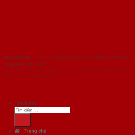
SaigonDoor™
- Hệ thống Showroom cửa nhựa phòng ngủ
hàng đầu Việt Nam
Copyright ⓒ 2016 – 2026 SaigonDoor™ - www.cuanhuaphongngu.com |
Đơn vị chủ quản SaigonDoor
Tìm kiếm:
Trang chủ