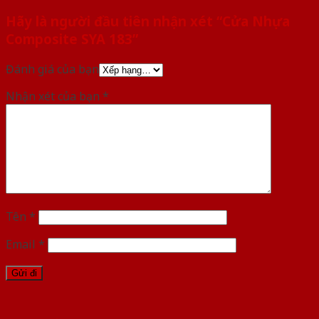
Hãy là người đầu tiên nhận xét “Cửa Nhựa
Composite SYA 183”
Đánh giá của bạn
Nhận xét của bạn
*
Tên
*
Email
*