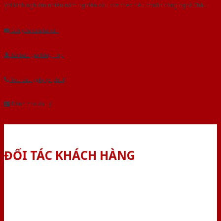
Với kinh nghiệm nhiêu năm nghiên cứu cửa theo tiêu chuẩn công nghệ Châu
Âu.Chúng tôi tự tin là nhà sản xuất & cung cấp hàng đầu tại Việt Nam!
Gửi yêu cầu tư vấn
Tải báo giá tổng hợp
Yêu cầu gọi lại (3 phút)
Dành cho đại lý
ĐỐI TÁC KHÁCH HÀNG