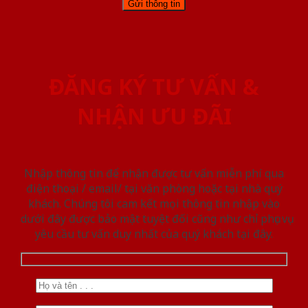
ĐĂNG KÝ TƯ VẤN &
NHẬN ƯU ĐÃI
Nhập thông tin để nhận được tư vấn miễn phí qua
điện thoại / email/ tại văn phòng hoặc tại nhà quý
khách. Chúng tôi cam kết mọi thông tin nhập vào
dưới đây được bảo mật tuyệt đối cũng như chỉ phục vụ
yêu cầu tư vấn duy nhất của quý khách tại đây.