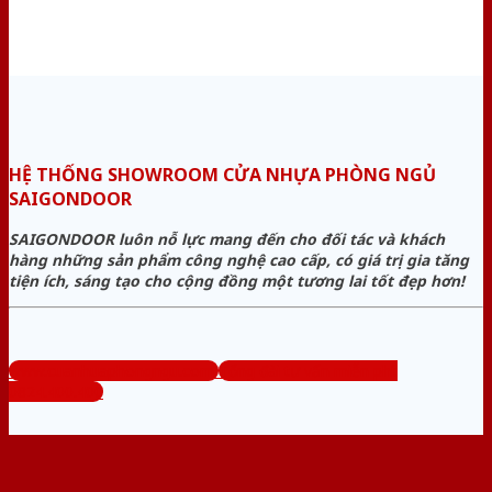
HỆ THỐNG SHOWROOM CỬA NHỰA PHÒNG NGỦ
SAIGONDOOR
SAIGONDOOR luôn nỗ lực mang đến cho đối tác và khách
hàng những sản phẩm công nghệ cao cấp, có giá trị gia tăng
tiện ích, sáng tạo cho cộng đồng một tương lai tốt đẹp hơn!
www.cuanhuaphongngu.com
Tổng đài tư vấn miễn phí:
0824.400.400