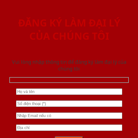
ĐĂNG KÝ LÀM ĐẠI LÝ
CỦA CHÚNG TÔI
Vui lòng nhập thông tin để đăng ký làm đại lý của
chúng tôi