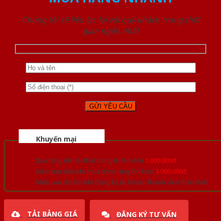
Chúng tôi sẽ liên lạc lại với quý khách trong thời
gian ngắn nhất
Khuyến mại
Quà tặng đồ nội thất trang trí lên đến
1.000.000đ
Giảm trực tiếp khi mua đơn hàng lớn hơn
3.000.000đ
Nhiều ưu đãi lớn khi đăng ký tài khoản thành viên thân thiết
TẢI BẢNG GIÁ
ĐĂNG KÝ TƯ VẤN