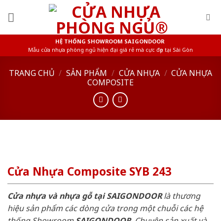
Skip
to
content
HỆ THỐNG SHOWROOM SAIGONDOOR
Mẫu cửa nhựa phòng ngủ hiện đại giá rẻ mà cực đẹp tại Sài Gòn
TRANG CHỦ
/
SẢN PHẨM
/
CỬA NHỰA
/
CỬA NHỰA
COMPOSITE
Cửa Nhựa Composite SYB 243
Cửa nhựa và nhựa gỗ tại SAIGONDOOR
là thương
hiệu sản phẩm các dòng cửa trong một chuỗi các hệ
thống Showroom
SAIGONDOOR
. Chuyên sản xuất và