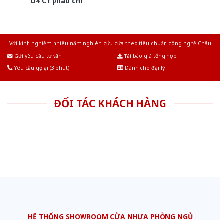
O4 C1 phao chi
Với kinh nghiệm nhiêu năm nghiên cứu cửa theo tiêu chuẩn công nghệ Châu
Âu.Chúng tôi tự tin là nhà sản xuất & cung cấp hàng đầu tại Việt Nam!
Gửi yêu cầu tư vấn
Tải báo giá tổng hợp
Yêu cầu gọi lại (3 phút)
Dành cho đại lý
ĐỐI TÁC KHÁCH HÀNG
HỆ THỐNG SHOWROOM CỬA NHỰA PHÒNG NGỦ