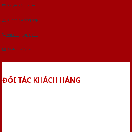
Gửi yêu cầu tư vấn
Tải báo giá tổng hợp
Yêu cầu gọi lại (3 phút)
Dành cho đại lý
ĐỐI TÁC KHÁCH HÀNG