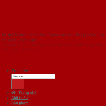
SaigonDoor™
- Hệ thống Showroom cửa nhựa phòng ngủ
hàng đầu Việt Nam
Copyright ⓒ 2016 – 2026 SaigonDoor™ - www.cuanhuaphongngu.com |
Đơn vị chủ quản SaigonDoor
Tìm kiếm:
Trang chủ
Giới thiệu
Sản phẩm