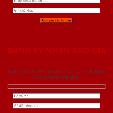
ĐĂNG KÝ NHẬN BÁO GIÁ
Nhập thông tin để nhận được báo giá mới nhât đầy
đủ nhất và chi tiết nhất.