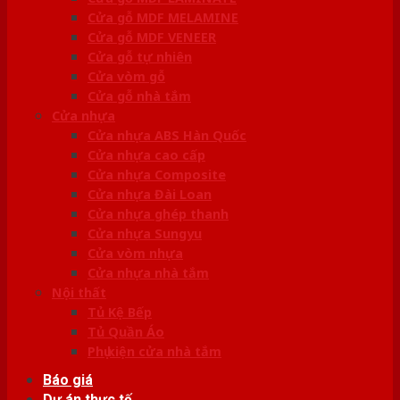
Cửa gỗ MDF MELAMINE
Cửa gỗ MDF VENEER
Cửa gỗ tự nhiên
Cửa vòm gỗ
Cửa gỗ nhà tắm
Cửa nhựa
Cửa nhựa ABS Hàn Quốc
Cửa nhựa cao cấp
Cửa nhựa Composite
Cửa nhựa Đài Loan
Cửa nhựa ghép thanh
Cửa nhựa Sungyu
Cửa vòm nhựa
Cửa nhựa nhà tắm
Nội thất
Tủ Kệ Bếp
Tủ Quần Áo
Phụ kiện cửa nhà tắm
Báo giá
Dự án thực tế