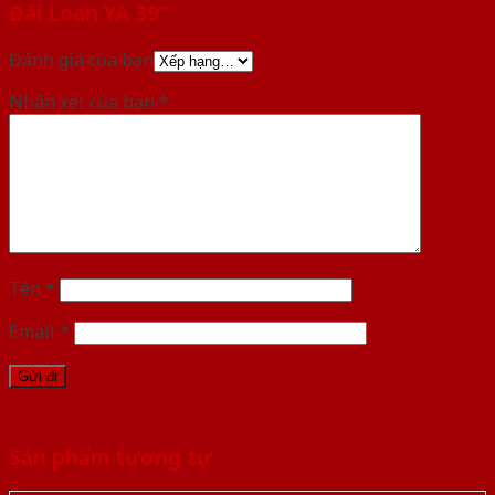
Đài Loan YA 39”
Đánh giá của bạn
Nhận xét của bạn
*
Tên
*
Email
*
Sản phẩm tương tự