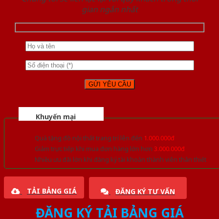
gian ngắn nhất
Khuyến mại
Quà tặng đồ nội thất trang trí lên đến
1.000.000đ
Giảm trực tiếp khi mua đơn hàng lớn hơn
3.000.000đ
Nhiều ưu đãi lớn khi đăng ký tài khoản thành viên thân thiết
TẢI BẢNG GIÁ
ĐĂNG KÝ TƯ VẤN
ĐĂNG KÝ TẢI BẢNG GIÁ