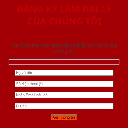
ĐĂNG KÝ LÀM ĐẠI LÝ
CỦA CHÚNG TÔI
Vui lòng nhập thông tin để đăng ký làm đại lý của
chúng tôi