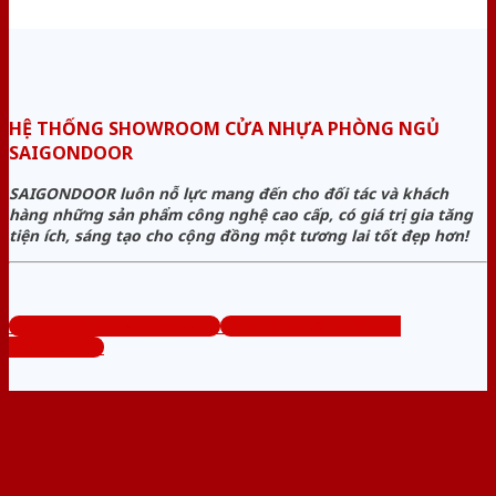
HỆ THỐNG SHOWROOM CỬA NHỰA PHÒNG NGỦ
SAIGONDOOR
SAIGONDOOR luôn nỗ lực mang đến cho đối tác và khách
hàng những sản phẩm công nghệ cao cấp, có giá trị gia tăng
tiện ích, sáng tạo cho cộng đồng một tương lai tốt đẹp hơn!
www.cuanhuaphongngu.com
Tổng đài tư vấn miễn phí:
0824.400.400