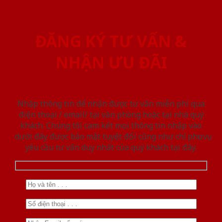
ĐĂNG KÝ TƯ VẤN &
NHẬN ƯU ĐÃI
Nhập thông tin để nhận được tư vấn miễn phí qua
điện thoại / email/ tại văn phòng hoặc tại nhà quý
khách. Chúng tôi cam kết mọi thông tin nhập vào
dưới đây được bảo mật tuyệt đối cũng như chỉ phục vụ
yêu cầu tư vấn duy nhất của quý khách tại đây.