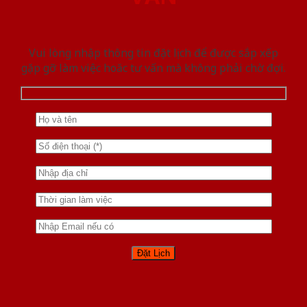
Vui lòng nhập thông tin đặt lịch để được sắp xếp
gặp gỡ làm việc hoăc tư vấn mà không phải chờ đợi.