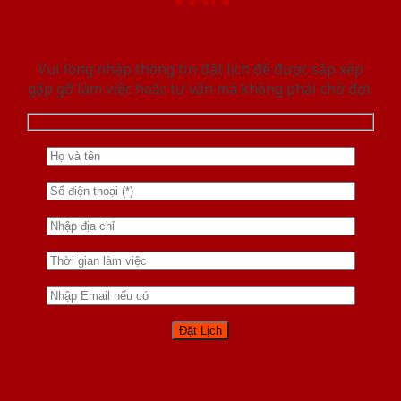
Vui lòng nhập thông tin đặt lịch để được sắp xếp
gặp gỡ làm việc hoăc tư vấn mà không phải chờ đợi.