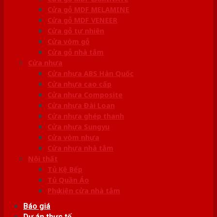
Cửa gỗ MDF MELAMINE
Cửa gỗ MDF VENEER
Cửa gỗ tự nhiên
Cửa vòm gỗ
Cửa gỗ nhà tắm
Cửa nhựa
Cửa nhựa ABS Hàn Quốc
Cửa nhựa cao cấp
Cửa nhựa Composite
Cửa nhựa Đài Loan
Cửa nhựa ghép thanh
Cửa nhựa Sungyu
Cửa vòm nhựa
Cửa nhựa nhà tắm
Nội thất
Tủ Kệ Bếp
Tủ Quần Áo
Phụ kiện cửa nhà tắm
Báo giá
Dự án thực tế