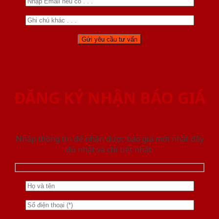
ĐĂNG KÝ NHẬN BÁO GIÁ
Nhập thông tin để nhận được báo giá mới nhât đầy
đủ nhất và chi tiết nhất.