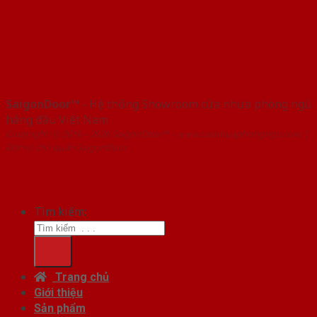
SaigonDoor™
- Hệ thống Showroom cửa nhựa phòng ngủ
hàng đầu Việt Nam
Copyright ⓒ 2016 – 2026 SaigonDoor™ - www.cuanhuaphongngu.com |
Đơn vị chủ quản SaigonDoor
Tìm kiếm:
Trang chủ
Giới thiệu
Sản phẩm