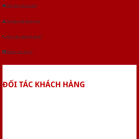
Gửi yêu cầu tư vấn
Tải báo giá tổng hợp
Yêu cầu gọi lại (3 phút)
Dành cho đại lý
ĐỐI TÁC KHÁCH HÀNG