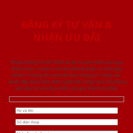
ĐĂNG KÝ TƯ VẤN &
NHẬN ƯU ĐÃI
Nhập thông tin để nhận được tư vấn miễn phí qua
điện thoại / email/ tại văn phòng hoặc tại nhà quý
khách. Chúng tôi cam kết mọi thông tin nhập vào
dưới đây được bảo mật tuyệt đối cũng như chỉ phục vụ
yêu cầu tư vấn duy nhất của quý khách tại đây.