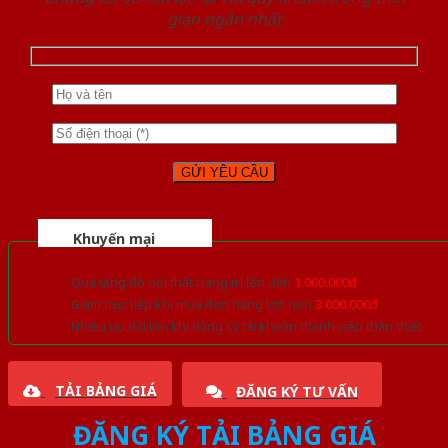
gian ngắn nhất
Khuyến mại
Quà tặng đồ nội thất trang trí lên đến
1.000.000đ
Giảm trực tiếp khi mua đơn hàng lớn hơn
3.000.000đ
Nhiều ưu đãi lớn khi đăng ký tài khoản thành viên thân thiết
TẢI BẢNG GIÁ
ĐĂNG KÝ TƯ VẤN
ĐĂNG KÝ TẢI BẢNG GIÁ