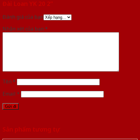
Đài Loan YK 20 2”
Đánh giá của bạn
Nhận xét của bạn
*
Tên
*
Email
*
Sản phẩm tương tự