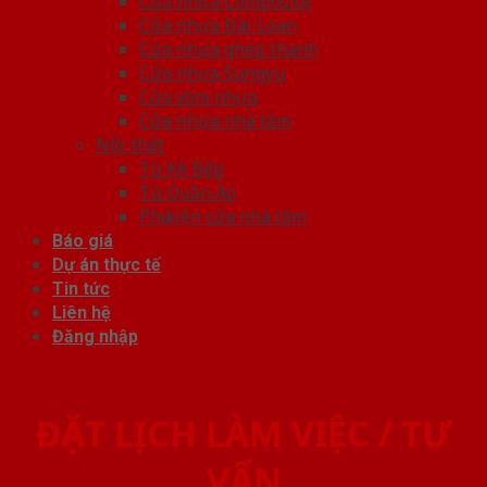
Cửa nhựa Composite
Cửa nhựa Đài Loan
Cửa nhựa ghép thanh
Cửa nhựa Sungyu
Cửa vòm nhựa
Cửa nhựa nhà tắm
Nội thất
Tủ Kệ Bếp
Tủ Quần Áo
Phụ kiện cửa nhà tắm
Báo giá
Dự án thực tế
Tin tức
Liên hệ
Đăng nhập
ĐẶT LỊCH LÀM VIỆC / TƯ
VẤN