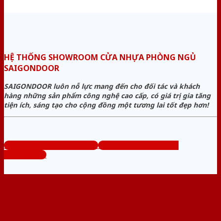
HỆ THỐNG SHOWROOM CỬA NHỰA PHÒNG NGỦ
SAIGONDOOR
SAIGONDOOR luôn nỗ lực mang đến cho đối tác và khách
hàng những sản phẩm công nghệ cao cấp, có giá trị gia tăng
tiện ích, sáng tạo cho cộng đồng một tương lai tốt đẹp hơn!
www.cuanhuaphongngu.com
Tổng đài tư vấn miễn phí:
0824.400.400