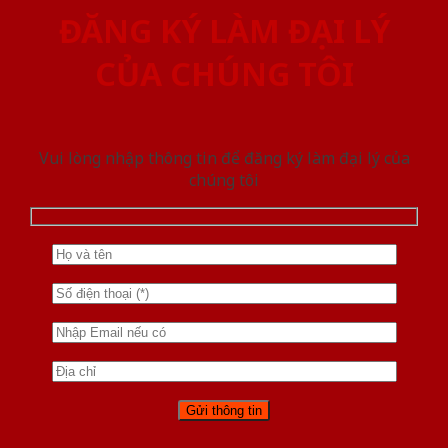
ĐĂNG KÝ LÀM ĐẠI LÝ
CỦA CHÚNG TÔI
Vui lòng nhập thông tin để đăng ký làm đại lý của
chúng tôi