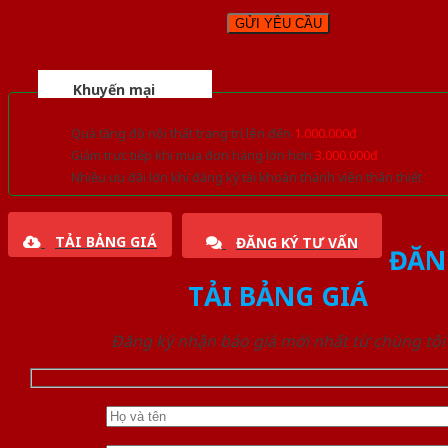
Khuyến mại
Quà tặng đồ nội thất trang trí lên đến
1.000.000đ
Giảm trực tiếp khi mua đơn hàng lớn hơn
3.000.000đ
Nhiều ưu đãi lớn khi đăng ký tài khoản thành viên thân thiết
TẢI BẢNG GIÁ
ĐĂNG KÝ TƯ VẤN
ĐĂN
TẢI BẢNG GIÁ
Đăng ký nhận báo giá mới nhất từ chúng tôi