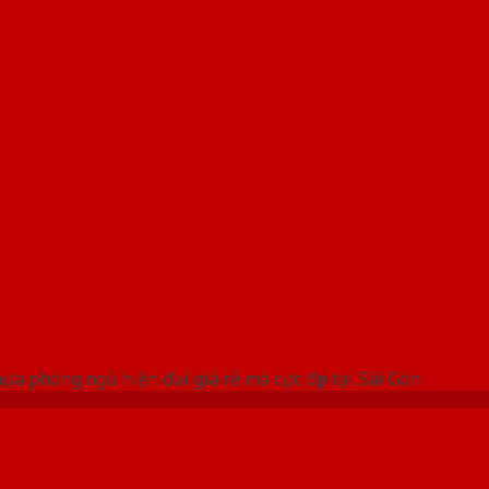
 THỐNG SHOWROOM SAIGONDOOR
a phòng ngủ hiện đại giá rẻ mà cực đẹp tại Sài Gòn