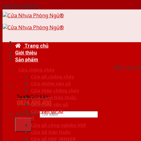
Skip to content
Trang chủ
Giới thiệu
HỆ
Sản phẩm
Mẫu cửa nhự
Cửa chống cháy
Cửa gỗ chống cháy
Cửa nhôm vân gỗ
Cửa thép chống cháy
Tư vấn bán hàng
Cửa Thép Hàn Quốc
0824.400.400
Cửa thép vân gỗ
Cửa vân gỗ 5D
Tìm kiếm:
Cửa gỗ
Cửa gỗ công nghiệp HDF
Cửa Gỗ Hàn Quốc
Cửa gỗ HDF VENEER