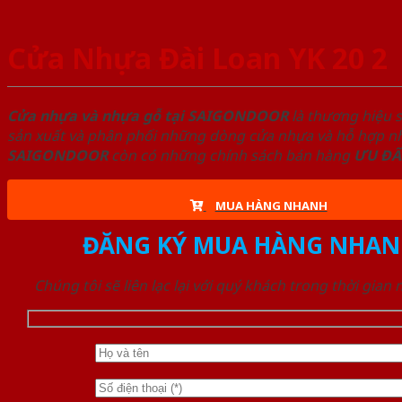
Cửa Nhựa Đài Loan YK 20 2
Cửa nhựa và nhựa gỗ tại SAIGONDOOR
là thương hiệu 
sản xuất và phân phối những dòng cửa nhựa và hỗ hợp nhự
SAIGONDOOR
còn có những chính sách bán hàng
ƯU ĐÃ
MUA HÀNG NHANH
ĐĂNG KÝ MUA HÀNG NHAN
Chúng tôi sẽ liên lạc lại với quý khách trong thời gian