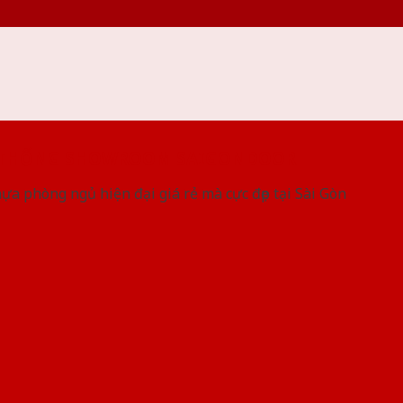
 THỐNG SHOWROOM SAIGONDOOR
a phòng ngủ hiện đại giá rẻ mà cực đẹp tại Sài Gòn