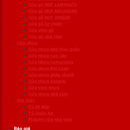
Cửa gỗ MDF LAMINATE
Cửa gỗ MDF MELAMINE
Cửa gỗ MDF VENEER
Cửa gỗ tự nhiên
Cửa vòm gỗ
Cửa gỗ nhà tắm
Cửa nhựa
Cửa nhựa ABS Hàn Quốc
Cửa nhựa cao cấp
Cửa nhựa Composite
Cửa nhựa Đài Loan
Cửa nhựa ghép thanh
Cửa nhựa Sungyu
Cửa vòm nhựa
Cửa nhựa nhà tắm
Nội thất
Tủ Kệ Bếp
Tủ Quần Áo
Phụ kiện cửa nhà tắm
Báo giá