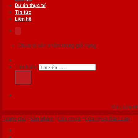
Dự án thực tế
Tin tức
Liên hệ
Chưa có sản phẩm trong giỏ hàng.
Tìm kiếm:
HỆ
Mẫu cửa nhự
Trang chủ
/
Sản phẩm
/
Cửa nhựa
/
Cửa nhựa Đài Loan