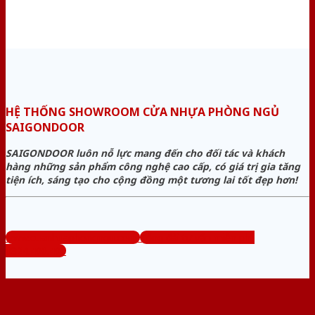
HỆ THỐNG SHOWROOM CỬA NHỰA PHÒNG NGỦ
SAIGONDOOR
SAIGONDOOR luôn nỗ lực mang đến cho đối tác và khách
hàng những sản phẩm công nghệ cao cấp, có giá trị gia tăng
tiện ích, sáng tạo cho cộng đồng một tương lai tốt đẹp hơn!
www.cuanhuaphongngu.com
Tổng đài tư vấn miễn phí:
0824.400.400