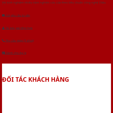
Với kinh nghiệm nhiêu năm nghiên cứu cửa theo tiêu chuẩn công nghệ Châu
Âu.Chúng tôi tự tin là nhà sản xuất & cung cấp hàng đầu tại Việt Nam!
Gửi yêu cầu tư vấn
Tải báo giá tổng hợp
Yêu cầu gọi lại (3 phút)
Dành cho đại lý
ĐỐI TÁC KHÁCH HÀNG