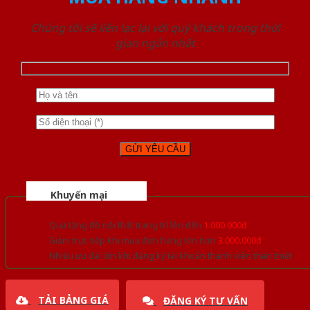
Chúng tôi sẽ liên lạc lại với quý khách trong thời
gian ngắn nhất
Khuyến mại
Quà tặng đồ nội thất trang trí lên đến
1.000.000đ
Giảm trực tiếp khi mua đơn hàng lớn hơn
3.000.000đ
Nhiều ưu đãi lớn khi đăng ký tài khoản thành viên thân thiết
TẢI BẢNG GIÁ
ĐĂNG KÝ TƯ VẤN