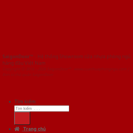
SaigonDoor™
- Hệ thống Showroom cửa nhựa phòng ngủ
hàng đầu Việt Nam
Copyright ⓒ 2016 – 2026 SaigonDoor™ - www.cuanhuaphongngu.com |
Đơn vị chủ quản SaigonDoor
Tìm kiếm:
Trang chủ