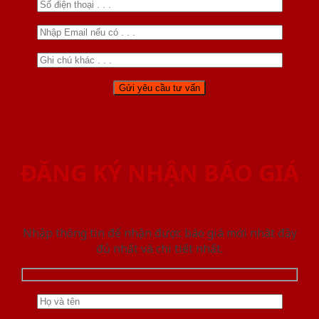
ĐĂNG KÝ NHẬN BÁO GIÁ
Nhập thông tin để nhận được báo giá mới nhât đầy
đủ nhất và chi tiết nhất.