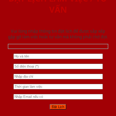
VẤN
Vui lòng nhập thông tin đặt lịch để được sắp xếp
gặp gỡ làm việc hoăc tư vấn mà không phải chờ đợi.