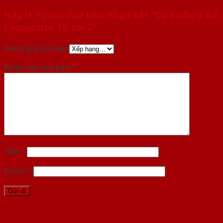
Hãy là người đầu tiên nhận xét “Cửa Nhựa Gỗ
Composite 1B soi 2”
Đánh giá của bạn
Nhận xét của bạn
*
Tên
*
Email
*