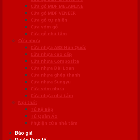
Cửa gỗ MDF MELAMINE
Cửa gỗ MDF VENEER
Cửa gỗ tự nhiên
Cửa vòm gỗ
Cửa gỗ nhà tắm
Cửa nhựa
Cửa nhựa ABS Hàn Quốc
Cửa nhựa cao cấp
Cửa nhựa Composite
Cửa nhựa Đài Loan
Cửa nhựa ghép thanh
Cửa nhựa Sungyu
Cửa vòm nhựa
Cửa nhựa nhà tắm
Nội thất
Tủ Kệ Bếp
Tủ Quần Áo
Phụ kiện cửa nhà tắm
Báo giá
Dự án thực tế