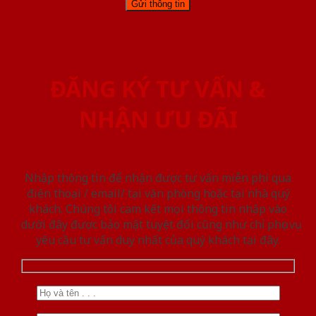
ĐĂNG KÝ TƯ VẤN &
NHẬN ƯU ĐÃI
Nhập thông tin để nhận được tư vấn miễn phí qua
điện thoại / email/ tại văn phòng hoặc tại nhà quý
khách. Chúng tôi cam kết mọi thông tin nhập vào
dưới đây được bảo mật tuyệt đối cũng như chỉ phục vụ
yêu cầu tư vấn duy nhất của quý khách tại đây.