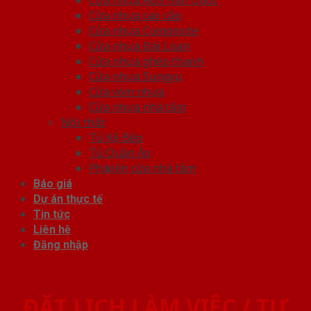
Cửa nhựa cao cấp
Cửa nhựa Composite
Cửa nhựa Đài Loan
Cửa nhựa ghép thanh
Cửa nhựa Sungyu
Cửa vòm nhựa
Cửa nhựa nhà tắm
Nội thất
Tủ Kệ Bếp
Tủ Quần Áo
Phụ kiện cửa nhà tắm
Báo giá
Dự án thực tế
Tin tức
Liên hệ
Đăng nhập
ĐẶT LỊCH LÀM VIỆC / TƯ