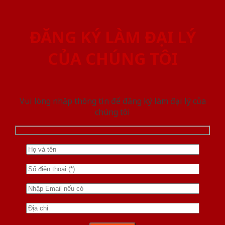
ĐĂNG KÝ LÀM ĐẠI LÝ
CỦA CHÚNG TÔI
Vui lòng nhập thông tin để đăng ký làm đại lý của
chúng tôi