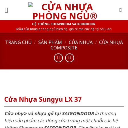
Skip
to
content
HỆ THỐNG SHOWROOM SAIGONDOOR
Mẫu cửa nhựa phòng ngủ hiện đại giá rẻ mà cực đẹp tại Sài Gòn
TRANG CHỦ
/
SẢN PHẨM
/
CỬA NHỰA
/
CỬA NHỰA
COMPOSITE
Cửa Nhựa Sungyu LX 37
Cửa nhựa và nhựa gỗ tại SAIGONDOOR
là thương
hiệu sản phẩm các dòng cửa trong một chuỗi các hệ
thống Showroom
SAIGONDOOR
. Chuyên sản xuất và