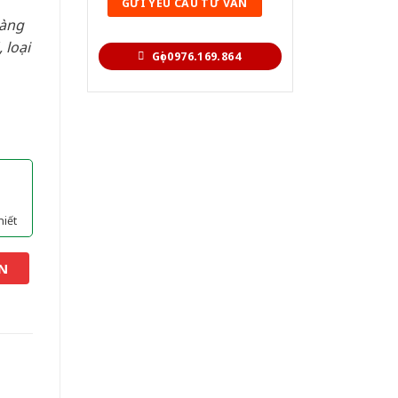
hàng
 loại
Gọi 0976.169.864
hiết
N