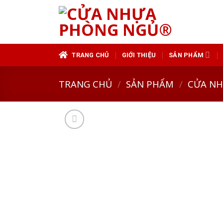
Skip
to
content
TRANG CHỦ
GIỚI THIỆU
SẢN PHẨM
TRANG CHỦ
/
SẢN PHẨM
/
CỬA N