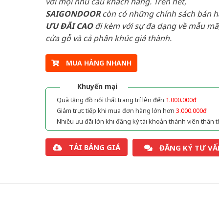
với mọi nhu cầu khách hàng. Trên hết,
SAIGONDOOR
còn có những chính sách bán 
ƯU ĐÃI
CAO
đi kèm với sự đa dạng về mẫu mã,
cửa gỗ và cả phân khúc giá thành.
MUA HÀNG NHANH
Khuyến mại
Quà tặng đồ nội thất trang trí lên đến
1.000.000đ
Giảm trực tiếp khi mua đơn hàng lớn hơn
3.000.000đ
Nhiều ưu đãi lớn khi đăng ký tài khoản thành viên thân t
TẢI BẢNG GIÁ
ĐĂNG KÝ TƯ VẤ