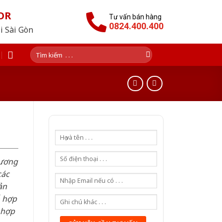
OR
Tư vấn bán hàng
0824.400.400
i Sài Gòn
Tìm
kiếm:
hương
các
ản
ỗ hợp
 hợp