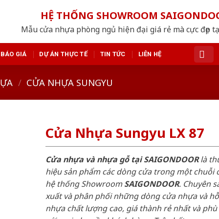
HỆ THỐNG SHOWROOM SAIGONDO
Mẫu cửa nhựa phòng ngủ hiện đại giá rẻ mà cực đẹp tạ
BÁO GIÁ
DỰ ÁN THỰC TẾ
TIN TỨC
LIÊN HỆ
HỰA
/
CỬA NHỰA SUNGYU
Cửa Nhựa Sungyu LX 87
Cửa nhựa và nhựa gỗ tại SAIGONDOOR
là t
hiệu sản phẩm các dòng cửa trong một chuỗi 
hệ thống Showroom
SAIGONDOOR
. Chuyên s
xuất và phân phối những dòng cửa nhựa và h
nhựa chất lượng cao, giá thành rẻ nhất và phù