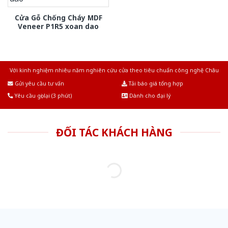
Cửa Gỗ Chống Cháy MDF
Veneer P1R5 xoan dao
Với kinh nghiệm nhiêu năm nghiên cứu cửa theo tiêu chuẩn công nghệ Châu
Âu.Chúng tôi tự tin là nhà sản xuất & cung cấp hàng đầu tại Việt Nam!
Gửi yêu cầu tư vấn
Tải báo giá tổng hợp
Yêu cầu gọi lại (3 phút)
Dành cho đại lý
ĐỐI TÁC KHÁCH HÀNG