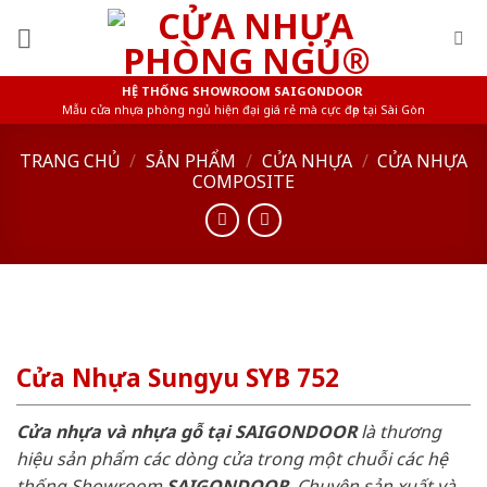
Skip
to
content
HỆ THỐNG SHOWROOM SAIGONDOOR
Mẫu cửa nhựa phòng ngủ hiện đại giá rẻ mà cực đẹp tại Sài Gòn
TRANG CHỦ
/
SẢN PHẨM
/
CỬA NHỰA
/
CỬA NHỰA
COMPOSITE
Cửa Nhựa Sungyu SYB 752
Cửa nhựa và nhựa gỗ tại SAIGONDOOR
là thương
hiệu sản phẩm các dòng cửa trong một chuỗi các hệ
thống Showroom
SAIGONDOOR
. Chuyên sản xuất và