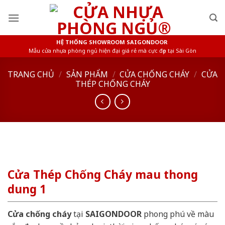
Skip
to
content
HỆ THỐNG SHOWROOM SAIGONDOOR
Mẫu cửa nhựa phòng ngủ hiện đại giá rẻ mà cực đẹp tại Sài Gòn
TRANG CHỦ
/
SẢN PHẨM
/
CỬA CHỐNG CHÁY
/
CỬA
THÉP CHỐNG CHÁY
Cửa Thép Chống Cháy mau thong
dung 1
Cửa chống cháy
tại
SAIGONDOOR
phong phú về màu