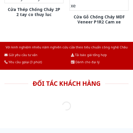
Cửa Thép Chống Cháy 2P
2 tay co thuy luc
Cửa Gỗ Chống Cháy MDF
Veneer P1R2 Cam xe
Với kinh nghiệm nhiêu năm nghiên cứu cửa theo tiêu chuẩn công nghệ Châu
Âu.Chúng tôi tự tin là nhà sản xuất & cung cấp hàng đầu tại Việt Nam!
Gửi yêu cầu tư vấn
Tải báo giá tổng hợp
Yêu cầu gọi lại (3 phút)
Dành cho đại lý
ĐỐI TÁC KHÁCH HÀNG