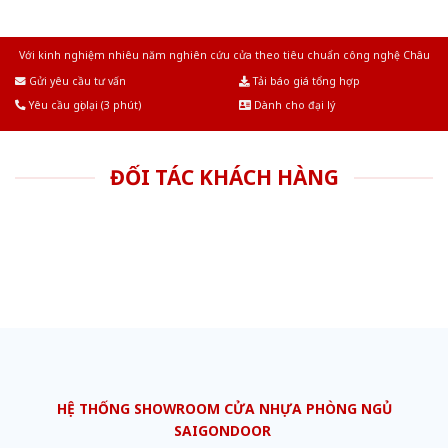
Với kinh nghiệm nhiêu năm nghiên cứu cửa theo tiêu chuẩn công nghệ Châu
Âu.Chúng tôi tự tin là nhà sản xuất & cung cấp hàng đầu tại Việt Nam!
Gửi yêu cầu tư vấn
Tải báo giá tổng hợp
Yêu cầu gọi lại (3 phút)
Dành cho đại lý
ĐỐI TÁC KHÁCH HÀNG
HỆ THỐNG SHOWROOM CỬA NHỰA PHÒNG NGỦ
SAIGONDOOR