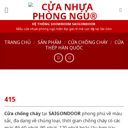
Skip
to
content
HỆ THỐNG SHOWROOM SAIGONDOOR
Mẫu cửa nhựa phòng ngủ hiện đại giá rẻ mà cực đẹp tại Sài Gòn
TRANG CHỦ
/
SẢN PHẨM
/
CỬA CHỐNG CHÁY
/
CỬA
THÉP HÀN QUỐC
415
Cửa chống cháy
tại
SAIGONDOOR
phong phú về màu
sắc, đa dạng về chủng loại, thời gian chống cháy có các
mức độ 60 phút, 90 phút, 120 phút hoặc lâu hơn tùy