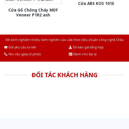
Cửa ABS KOS 101E
Cửa Gỗ Chống Cháy MDF
Veneer P1R2 ash
Với kinh nghiệm nhiêu năm nghiên cứu cửa theo tiêu chuẩn công nghệ Châu
Âu.Chúng tôi tự tin là nhà sản xuất & cung cấp hàng đầu tại Việt Nam!
Gửi yêu cầu tư vấn
Tải báo giá tổng hợp
Yêu cầu gọi lại (3 phút)
Dành cho đại lý
ĐỐI TÁC KHÁCH HÀNG