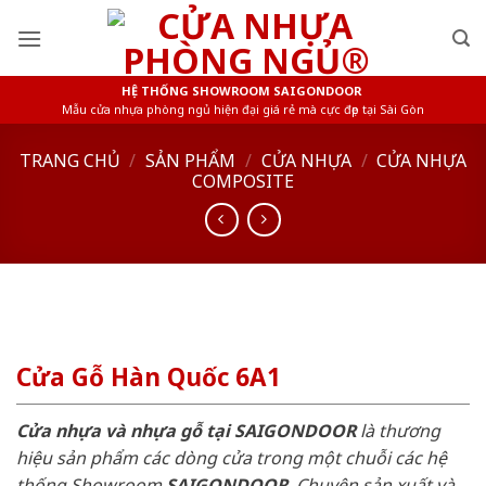
Skip
to
content
HỆ THỐNG SHOWROOM SAIGONDOOR
Mẫu cửa nhựa phòng ngủ hiện đại giá rẻ mà cực đẹp tại Sài Gòn
TRANG CHỦ
/
SẢN PHẨM
/
CỬA NHỰA
/
CỬA NHỰA
COMPOSITE
Cửa Gỗ Hàn Quốc 6A1
Cửa nhựa và nhựa gỗ tại SAIGONDOOR
là thương
hiệu sản phẩm các dòng cửa trong một chuỗi các hệ
thống Showroom
SAIGONDOOR
. Chuyên sản xuất và