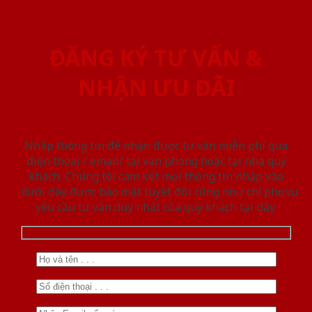
ĐĂNG KÝ TƯ VẤN &
NHẬN ƯU ĐÃI
Nhập thông tin để nhận được tư vấn miễn phí qua
điện thoại / email/ tại văn phòng hoặc tại nhà quý
khách. Chúng tôi cam kết mọi thông tin nhập vào
dưới đây được bảo mật tuyệt đối cũng như chỉ phục vụ
yêu cầu tư vấn duy nhất của quý khách tại đây.