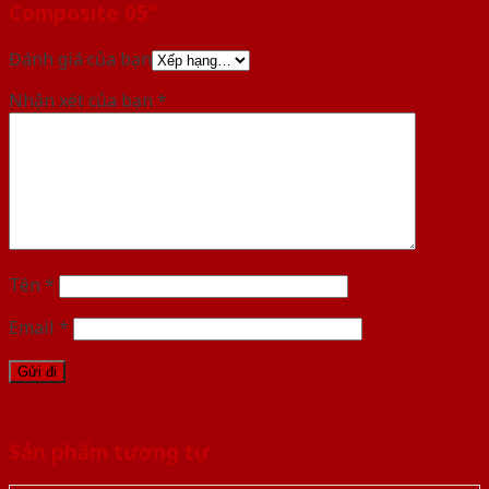
Composite 05”
Đánh giá của bạn
Nhận xét của bạn
*
Tên
*
Email
*
Sản phẩm tương tự