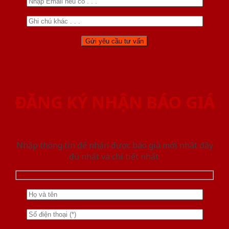
ĐĂNG KÝ NHẬN BÁO GIÁ
Nhập thông tin để nhận được báo giá mới nhât đầy
đủ nhất và chi tiết nhất.