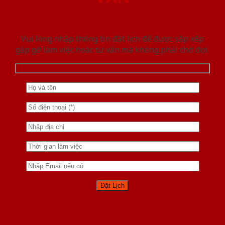
Vui lòng nhập thông tin đặt lịch để được sắp xếp
gặp gỡ làm việc hoăc tư vấn mà không phải chờ đợi.