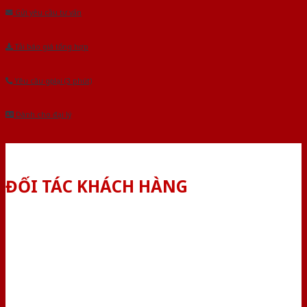
Gửi yêu cầu tư vấn
Tải báo giá tổng hợp
Yêu cầu gọi lại (3 phút)
Dành cho đại lý
ĐỐI TÁC KHÁCH HÀNG