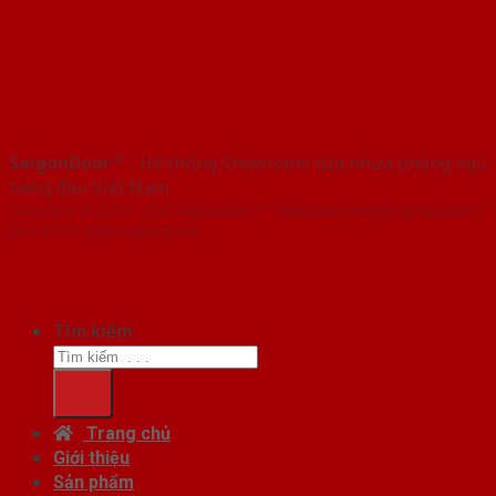
SaigonDoor™
- Hệ thống Showroom cửa nhựa phòng ngủ
hàng đầu Việt Nam
Copyright ⓒ 2016 – 2026 SaigonDoor™ - www.cuanhuaphongngu.com |
Đơn vị chủ quản SaigonDoor
Tìm kiếm:
Trang chủ
Giới thiệu
Sản phẩm