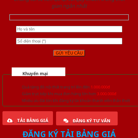
gian ngắn nhất
Khuyến mại
Quà tặng đồ nội thất trang trí lên đến
1.000.000đ
Giảm trực tiếp khi mua đơn hàng lớn hơn
3.000.000đ
Nhiều ưu đãi lớn khi đăng ký tài khoản thành viên thân thiết
TẢI BẢNG GIÁ
ĐĂNG KÝ TƯ VẤN
ĐĂNG KÝ TẢI BẢNG GIÁ