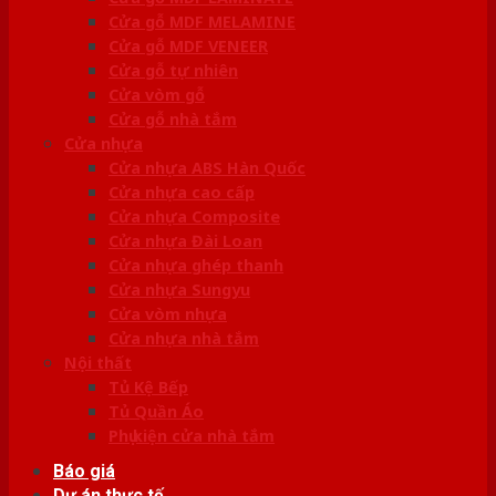
Cửa gỗ MDF MELAMINE
Cửa gỗ MDF VENEER
Cửa gỗ tự nhiên
Cửa vòm gỗ
Cửa gỗ nhà tắm
Cửa nhựa
Cửa nhựa ABS Hàn Quốc
Cửa nhựa cao cấp
Cửa nhựa Composite
Cửa nhựa Đài Loan
Cửa nhựa ghép thanh
Cửa nhựa Sungyu
Cửa vòm nhựa
Cửa nhựa nhà tắm
Nội thất
Tủ Kệ Bếp
Tủ Quần Áo
Phụ kiện cửa nhà tắm
Báo giá
Dự án thực tế