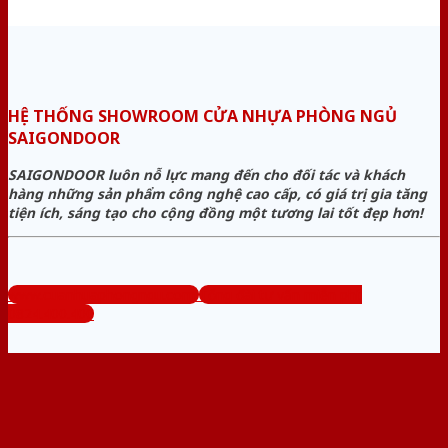
HỆ THỐNG SHOWROOM CỬA NHỰA PHÒNG NGỦ
SAIGONDOOR
SAIGONDOOR luôn nỗ lực mang đến cho đối tác và khách
hàng những sản phẩm công nghệ cao cấp, có giá trị gia tăng
tiện ích, sáng tạo cho cộng đồng một tương lai tốt đẹp hơn!
www.cuanhuaphongngu.com
Tổng đài tư vấn miễn phí:
0824.400.400