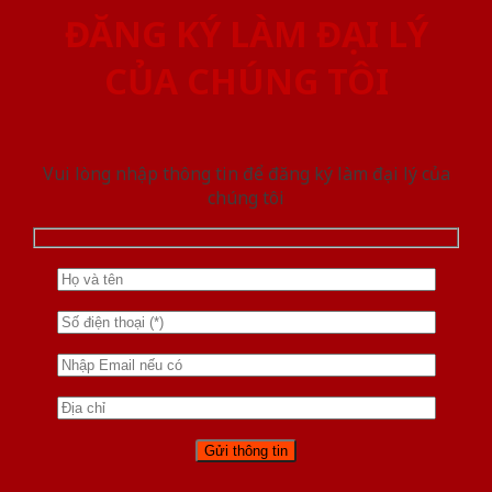
ĐĂNG KÝ LÀM ĐẠI LÝ
CỦA CHÚNG TÔI
Vui lòng nhập thông tin để đăng ký làm đại lý của
chúng tôi