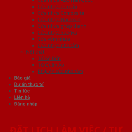
Cửa nhựa cao cấp
Cửa nhựa Composite
Cửa nhựa Đài Loan
Cửa nhựa ghép thanh
Cửa nhựa Sungyu
Cửa vòm nhựa
Cửa nhựa nhà tắm
Nội thất
Tủ Kệ Bếp
Tủ Quần Áo
Phụ kiện cửa nhà tắm
Báo giá
Dự án thực tế
Tin tức
Liên hệ
Đăng nhập
ĐẶT LỊCH LÀM VIỆC / TƯ