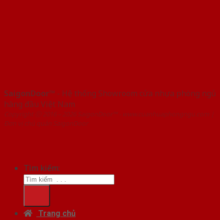
SaigonDoor™
- Hệ thống Showroom cửa nhựa phòng ngủ
hàng đầu Việt Nam
Copyright ⓒ 2016 – 2026 SaigonDoor™ - www.cuanhuaphongngu.com |
Đơn vị chủ quản SaigonDoor
Tìm kiếm:
Trang chủ