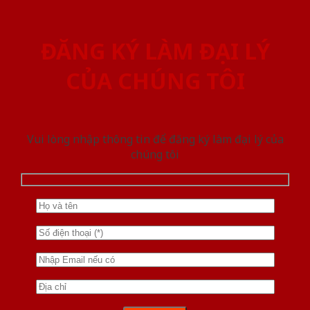
ĐĂNG KÝ LÀM ĐẠI LÝ
CỦA CHÚNG TÔI
Vui lòng nhập thông tin để đăng ký làm đại lý của
chúng tôi