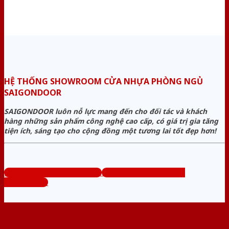
HỆ THỐNG SHOWROOM CỬA NHỰA PHÒNG NGỦ
SAIGONDOOR
SAIGONDOOR luôn nỗ lực mang đến cho đối tác và khách
hàng những sản phẩm công nghệ cao cấp, có giá trị gia tăng
tiện ích, sáng tạo cho cộng đồng một tương lai tốt đẹp hơn!
www.cuanhuaphongngu.com
Tổng đài tư vấn miễn phí:
0824.400.400