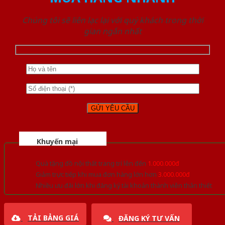
Chúng tôi sẽ liên lạc lại với quý khách trong thời
gian ngắn nhất
Khuyến mại
Quà tặng đồ nội thất trang trí lên đến
1.000.000đ
Giảm trực tiếp khi mua đơn hàng lớn hơn
3.000.000đ
Nhiều ưu đãi lớn khi đăng ký tài khoản thành viên thân thiết
TẢI BẢNG GIÁ
ĐĂNG KÝ TƯ VẤN