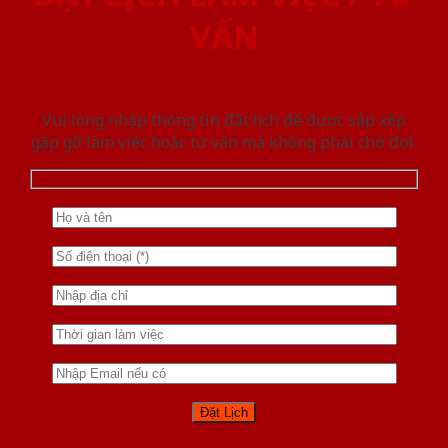
VẤN
Vui lòng nhập thông tin đặt lịch để được sắp xếp
gặp gỡ làm việc hoăc tư vấn mà không phải chờ đợi.