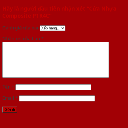
Hãy là người đầu tiên nhận xét “Cửa Nhựa
Composite P1R4C”
Đánh giá của bạn
Nhận xét của bạn
*
Tên
*
Email
*