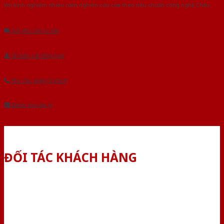
Với kinh nghiệm nhiêu năm nghiên cứu cửa theo tiêu chuẩn công nghệ Châu
Âu.Chúng tôi tự tin là nhà sản xuất & cung cấp hàng đầu tại Việt Nam!
Gửi yêu cầu tư vấn
Tải báo giá tổng hợp
Yêu cầu gọi lại (3 phút)
Dành cho đại lý
ĐỐI TÁC KHÁCH HÀNG