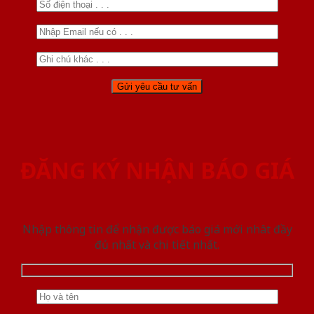
ĐĂNG KÝ NHẬN BÁO GIÁ
Nhập thông tin để nhận được báo giá mới nhât đầy
đủ nhất và chi tiết nhất.