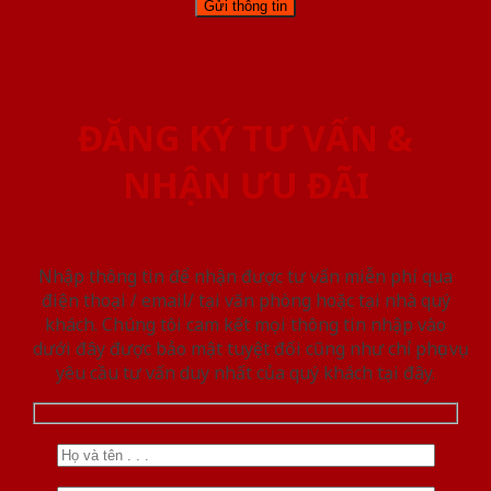
ĐĂNG KÝ TƯ VẤN &
NHẬN ƯU ĐÃI
Nhập thông tin để nhận được tư vấn miễn phí qua
điện thoại / email/ tại văn phòng hoặc tại nhà quý
khách. Chúng tôi cam kết mọi thông tin nhập vào
dưới đây được bảo mật tuyệt đối cũng như chỉ phục vụ
yêu cầu tư vấn duy nhất của quý khách tại đây.