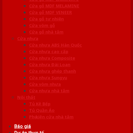
Cửa gỗ MDF MELAMINE
Cửa gỗ MDF VENEER
Cửa gỗ tự nhiên
Cửa vòm gỗ
Cửa gỗ nhà tắm
Cửa nhựa
Cửa nhựa ABS Hàn Quốc
Cửa nhựa cao cấp
Cửa nhựa Composite
Cửa nhựa Đài Loan
Cửa nhựa ghép thanh
Cửa nhựa Sungyu
Cửa vòm nhựa
Cửa nhựa nhà tắm
Nội thất
Tủ Kệ Bếp
Tủ Quần Áo
Phụ kiện cửa nhà tắm
Báo giá
Dự án thực tế