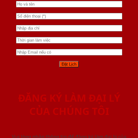
ĐĂNG KÝ LÀM ĐẠI LÝ
CỦA CHÚNG TÔI
Vui lòng nhập thông tin để đăng ký làm đại lý của