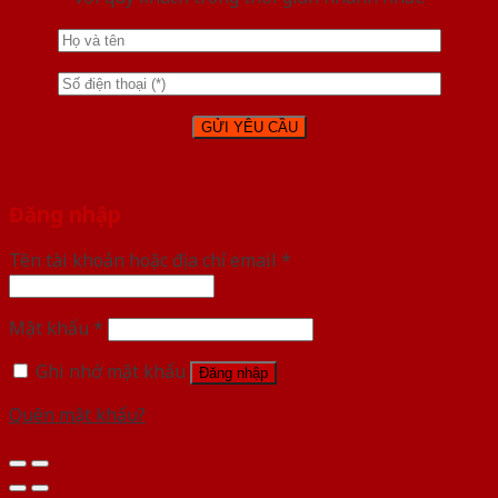
Đăng nhập
Tên tài khoản hoặc địa chỉ email
*
Mật khẩu
*
Ghi nhớ mật khẩu
Đăng nhập
Quên mật khẩu?