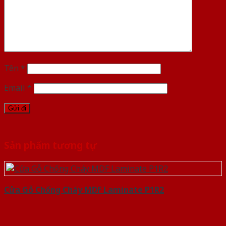
Tên
*
Email
*
Sản phẩm tương tự
Cửa Gỗ Chống Cháy MDF Laminate P1R2