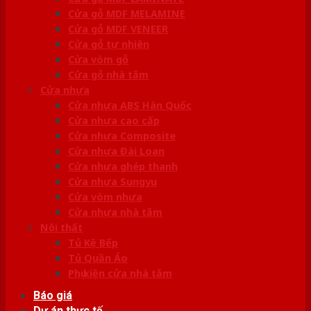
Cửa gỗ MDF MELAMINE
Cửa gỗ MDF VENEER
Cửa gỗ tự nhiên
Cửa vòm gỗ
Cửa gỗ nhà tắm
Cửa nhựa
Cửa nhựa ABS Hàn Quốc
Cửa nhựa cao cấp
Cửa nhựa Composite
Cửa nhựa Đài Loan
Cửa nhựa ghép thanh
Cửa nhựa Sungyu
Cửa vòm nhựa
Cửa nhựa nhà tắm
Nội thất
Tủ Kệ Bếp
Tủ Quần Áo
Phụ kiện cửa nhà tắm
Báo giá
Dự án thực tế