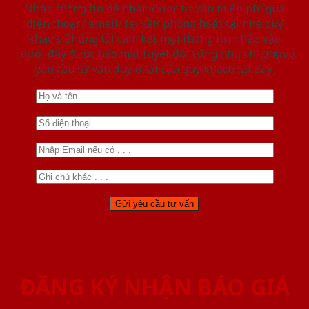
Nhập thông tin để nhận được tư vấn miễn phí qua
điện thoại / email/ tại văn phòng hoặc tại nhà quý
khách. Chúng tôi cam kết mọi thông tin nhập vào
dưới đây được bảo mật tuyệt đối cũng như chỉ phục vụ
yêu cầu tư vấn duy nhất của quý khách tại đây.
ĐĂNG KÝ NHẬN BÁO GIÁ