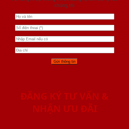
chúng tôi
ĐĂNG KÝ TƯ VẤN &
NHẬN ƯU ĐÃI