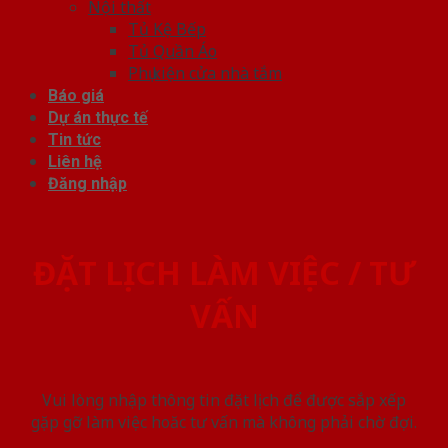
Nội thất
Tủ Kệ Bếp
Tủ Quần Áo
Phụ kiện cửa nhà tắm
Báo giá
Dự án thực tế
Tin tức
Liên hệ
Đăng nhập
ĐẶT LỊCH LÀM VIỆC / TƯ
VẤN
Vui lòng nhập thông tin đặt lịch để được sắp xếp
gặp gỡ làm việc hoăc tư vấn mà không phải chờ đợi.