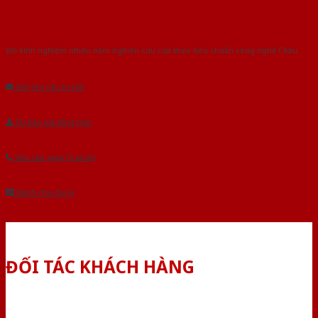
Với kinh nghiệm nhiêu năm nghiên cứu cửa theo tiêu chuẩn công nghệ Châu
Âu.Chúng tôi tự tin là nhà sản xuất & cung cấp hàng đầu tại Việt Nam!
Gửi yêu cầu tư vấn
Tải báo giá tổng hợp
Yêu cầu gọi lại (3 phút)
Dành cho đại lý
ĐỐI TÁC KHÁCH HÀNG