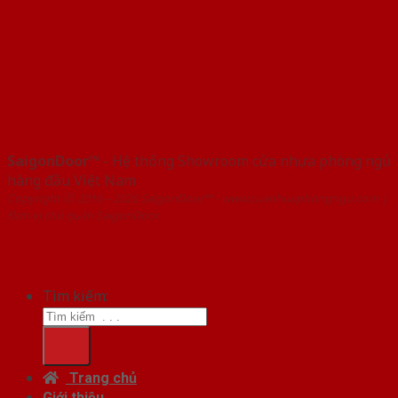
SaigonDoor™
- Hệ thống Showroom cửa nhựa phòng ngủ
hàng đầu Việt Nam
Copyright ⓒ 2016 – 2026 SaigonDoor™ - www.cuanhuaphongngu.com |
Đơn vị chủ quản SaigonDoor
Tìm kiếm:
Trang chủ
Giới thiệu