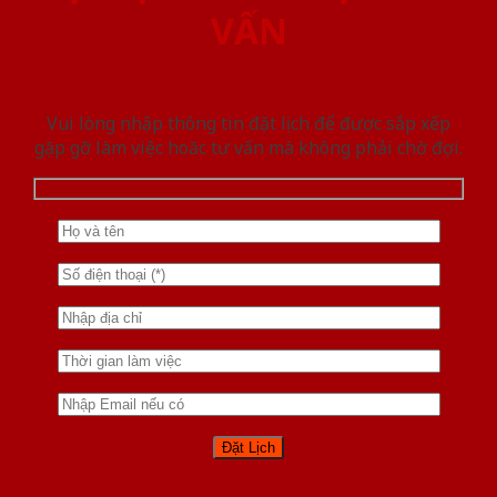
VẤN
Vui lòng nhập thông tin đặt lịch để được sắp xếp
gặp gỡ làm việc hoăc tư vấn mà không phải chờ đợi.