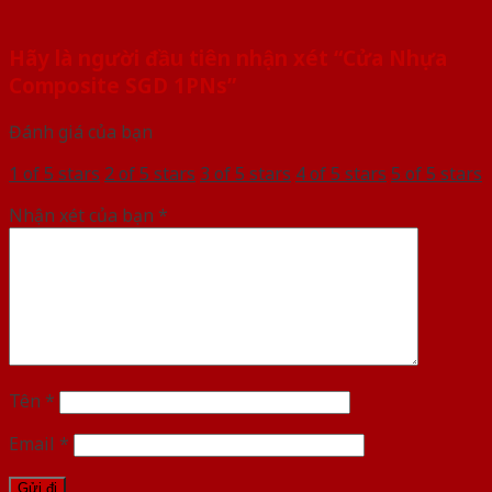
Hãy là người đầu tiên nhận xét “Cửa Nhựa
Composite SGD 1PNs”
Đánh giá của bạn
1 of 5 stars
2 of 5 stars
3 of 5 stars
4 of 5 stars
5 of 5 stars
Nhận xét của bạn
*
Tên
*
Email
*