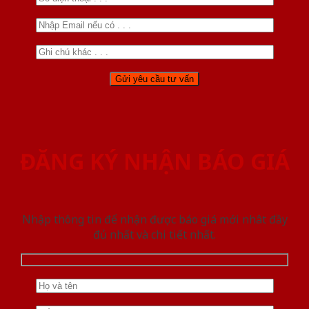
ĐĂNG KÝ NHẬN BÁO GIÁ
Nhập thông tin để nhận được báo giá mới nhât đầy
đủ nhất và chi tiết nhất.