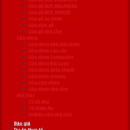
Cửa gỗ MDF MELAMINE
Cửa gỗ MDF VENEER
Cửa gỗ tự nhiên
Cửa vòm gỗ
Cửa gỗ nhà tắm
Cửa nhựa
Cửa nhựa ABS Hàn Quốc
Cửa nhựa cao cấp
Cửa nhựa Composite
Cửa nhựa Đài Loan
Cửa nhựa ghép thanh
Cửa nhựa Sungyu
Cửa vòm nhựa
Cửa nhựa nhà tắm
Nội thất
Tủ Kệ Bếp
Tủ Quần Áo
Phụ kiện cửa nhà tắm
Báo giá
Dự án thực tế