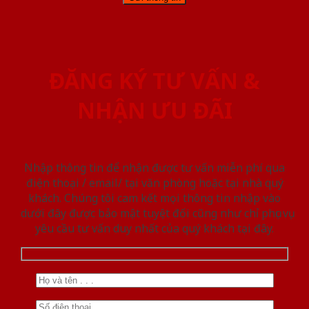
ĐĂNG KÝ TƯ VẤN &
NHẬN ƯU ĐÃI
Nhập thông tin để nhận được tư vấn miễn phí qua
điện thoại / email/ tại văn phòng hoặc tại nhà quý
khách. Chúng tôi cam kết mọi thông tin nhập vào
dưới đây được bảo mật tuyệt đối cũng như chỉ phục vụ
yêu cầu tư vấn duy nhất của quý khách tại đây.