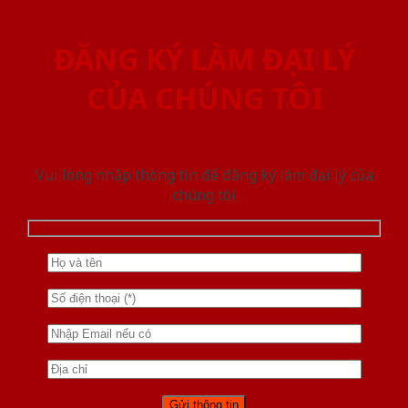
ĐĂNG KÝ LÀM ĐẠI LÝ
CỦA CHÚNG TÔI
Vui lòng nhập thông tin để đăng ký làm đại lý của
chúng tôi