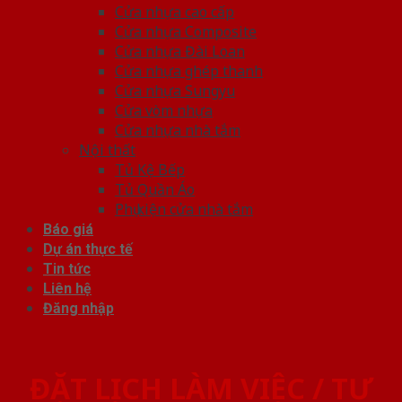
Cửa nhựa cao cấp
Cửa nhựa Composite
Cửa nhựa Đài Loan
Cửa nhựa ghép thanh
Cửa nhựa Sungyu
Cửa vòm nhựa
Cửa nhựa nhà tắm
Nội thất
Tủ Kệ Bếp
Tủ Quần Áo
Phụ kiện cửa nhà tắm
Báo giá
Dự án thực tế
Tin tức
Liên hệ
Đăng nhập
ĐẶT LỊCH LÀM VIỆC / TƯ