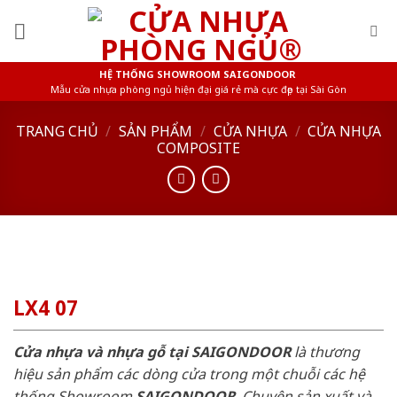
Skip
to
content
HỆ THỐNG SHOWROOM SAIGONDOOR
Mẫu cửa nhựa phòng ngủ hiện đại giá rẻ mà cực đẹp tại Sài Gòn
TRANG CHỦ
/
SẢN PHẨM
/
CỬA NHỰA
/
CỬA NHỰA
COMPOSITE
LX4 07
Cửa nhựa và nhựa gỗ tại SAIGONDOOR
là thương
hiệu sản phẩm các dòng cửa trong một chuỗi các hệ
thống Showroom
SAIGONDOOR
. Chuyên sản xuất và